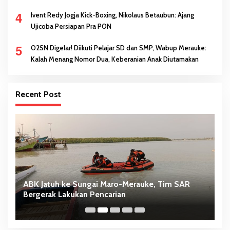
4
Ivent Redy Jogja Kick-Boxing, Nikolaus Betaubun: Ajang
Ujicoba Persiapan Pra PON
5
O2SN Digelar! Diikuti Pelajar SD dan SMP, Wabup Merauke:
Kalah Menang Nomor Dua, Keberanian Anak Diutamakan
Recent Post
ABK Jatuh ke Sungai Maro-Merauke, Tim SAR
D
Bergerak Lakukan Pencarian
S