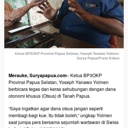
n
a
O
t
s
u
s
,
Ketua BP3OKP Provinsi Papua Selatan, Yoseph Yanawo Yolmen-
"
Surya Papua/Frans Kobun
J
a
n
Merauke, Suryapapua.com
– Ketua BP3OKP
g
Provinsi Papua Selatan, Yoseph Yanawo Yolmen
a
berbicara tegas dan keras sehubungan dengan dana
n
otonomi khusus (Otsus) di Tanah Papua.
S
e
“Saya ingatkan agar dana otsus jangan seperti
p
membagi-bagi kue. Itu tidak boleh,” ungkap Yolmen
e
saat jumpa pers bersama sejumlah wartawan di Swiss
r