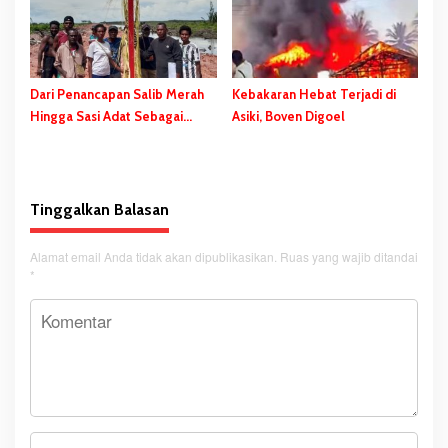
Dari Penancapan Salib Merah
Kebakaran Hebat Terjadi di
Hingga Sasi Adat Sebagai
Asiki, Boven Digoel
Bentuk Penolakan PSN
Tinggalkan Balasan
Alamat email Anda tidak akan dipublikasikan.
Ruas yang wajib ditandai
*