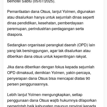
belhotel Sabtu (05/07/2025).
t
i
Pemanfaatan dana Otsus, lanjut Yolmen, digunakan
B
atau disalurkan hanya untuk sejumlah dinas seperti
a
dinas pendidikan, kesehatan, pemberdayaan
g
peremupan, perindustrian-perdagangan serta
i
diaspora.
-
B
Sedangkan organisasi perangkat daerah (OPD) lain
a
g
yang tak bersinggungan, agar tak disalurkan atau
i
diberikan dana otsus untuk kepentingan rakyat.
K
u
Jika dana diberikan dengan fokus kepada sejumlah
e
OPD dimaksud, demikian Yolmen, yakin-percaya,
"
penyerapan dana Otsus bisa mencapai diatas 90
persen penggunaannya.
Lebih lanjut Yolmen mengungkapkan, setiap
penggunaan dana Otsus wajib hukumnya dilaporkan
pemerintah baik kabupaten maupun provinsi kepada