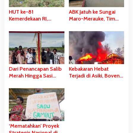
HUT ke-81
ABK Jatuh ke Sungai
Kemerdekaan RI,
Maro-Merauke, Tim
Stadion Katalpal
SAR Bergerak Lakukan
Dijadikan Tempat
Pencarian
Pengibaran Bendera
Merah Putih
Dari Penancapan Salib
Kebakaran Hebat
Merah Hingga Sasi
Terjadi di Asiki, Boven
Adat Sebagai Bentuk
Digoel
Penolakan PSN
‘Mematahkan’ Proyek
Strategis Nasional di