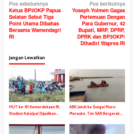
N
Pos sebelumnya
Pos berikutnya
Ketua BP3OKP Papua
Yoseph Yolmen Gagas
a
Selatan Sebut Tiga
Pertemuan Dengan
v
Point Utama Dibahas
Para Gubernur, 42
i
Bersama Wamendagri
Bupati, MRP, DPRP,
g
RI
DPRK dan BP3OKP!
a
Dihadiri Wapres RI
s
i
Jangan Lewatkan
p
o
s
HUT ke-81 Kemerdekaan RI,
ABK Jatuh ke Sungai Maro-
Stadion Katalpal Dijadikan
Merauke, Tim SAR Bergerak
Tempat Pengibaran Bendera
Lakukan Pencarian
Merah Putih