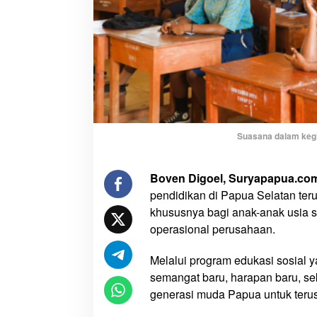
a
t
G
e
n
e
r
a
s
Suasana dalam kegi
i
M
Boven Digoel, Suryapapua.co
u
pendidikan di Papua Selatan ter
d
khususnya bagi anak-anak usia s
a
P
operasional perusahaan.
a
p
Melalui program edukasi sosial
u
semangat baru, harapan baru, se
a
generasi muda Papua untuk terus 
,