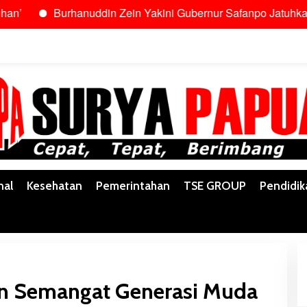
urhanuddin Zein Yakini Gubernur Safanpo Jatuhkan Pilihan ke
nal
Kesehatan
Pemerintahan
TSE GROUP
Pendidik
n Semangat Generasi Muda