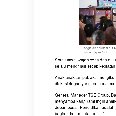
y
a
B
a
r
u
P
e
Kegiatan edukasi di S
n
Surya Papua/IST
d
Sorak tawa, wajah ceria dan an
i
selalu menghiasi setiap kegiata
d
i
Anak-anak tampak aktif mengikuti 
k
diskusi ringan yang membuat me
a
n
General Manager TSE Group, Dan
A
menyampaikan,“Kami ingin anak
n
depan besar. Pendidikan adalah
a
bagian dari perjalanan itu.”
k