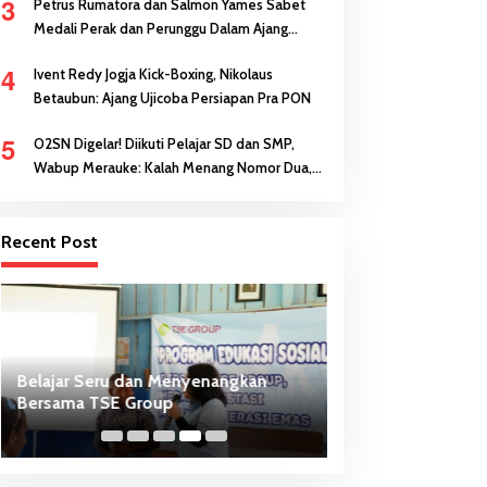
3
Petrus Rumatora dan Salmon Yames Sabet
Medali Perak dan Perunggu Dalam Ajang
FORNAS di NTB
4
Ivent Redy Jogja Kick-Boxing, Nikolaus
Betaubun: Ajang Ujicoba Persiapan Pra PON
5
O2SN Digelar! Diikuti Pelajar SD dan SMP,
Wabup Merauke: Kalah Menang Nomor Dua,
Keberanian Anak Diutamakan
Recent Post
Belajar Seru dan Menyenangkan
HUT ke-81 Kemerd
Bersama TSE Group
Katalpal Dijadikan Tempat
Pengibaran Bende