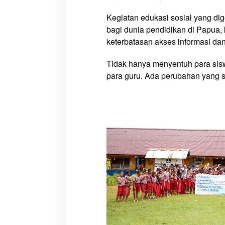
-
Kegiatan edukasi sosial yang dige
A
n
bagi dunia pendidikan di Papua
a
keterbatasan akses informasi da
k
P
Tidak hanya menyentuh para siswa
e
para guru. Ada perubahan yang sa
d
a
l
a
m
a
n
Drum Band SMP YPPK Yohanes XXIII
Masyarakat Tumpah
Merauke Memukau dan Menyita
Nonton Karnaval, B
Perhatian Berbagai Kalangan
Gebze: Jangan Lupa