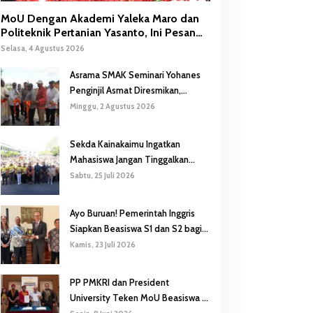
MoU Dengan Akademi Yaleka Maro dan
Politeknik Pertanian Yasanto, Ini Pesan
Gubernur Safanpo
Selasa, 4 Agustus 2026
Asrama SMAK Seminari Yohanes
Penginjil Asmat Diresmikan,
Gubernur Safanpo: Pentingnya
Minggu, 2 Agustus 2026
Pendidikan Karakter
Sekda Kainakaimu Ingatkan
Mahasiswa Jangan Tinggalkan
‘Noda-Madu’ di Lokasi KKN
Sabtu, 25 Juli 2026
Ayo Buruan! Pemerintah Inggris
Siapkan Beasiswa S1 dan S2 bagi
Putra/Putri Papua Selatan
Kamis, 23 Juli 2026
PP PMKRI dan President
University Teken MoU Beasiswa S1
hingga S3