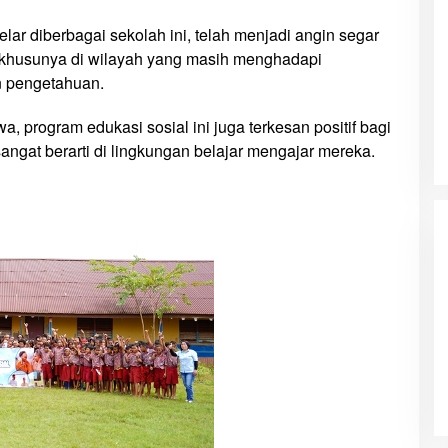
lar diberbagai sekolah ini, telah menjadi angin segar
, khusunya di wilayah yang masih menghadapi
n pengetahuan.
, program edukasi sosial ini juga terkesan positif bagi
ngat berarti di lingkungan belajar mengajar mereka.
 Ruah ke Jalan
Wana Sanjaya, ABK yang Jatuh dari
upati Bladib
Kapal Ditemukan Dalam Kondisi
kan Identitas
Meninggal Dunia