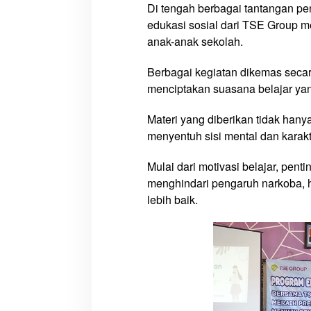
E
Di tengah berbagai tantangan pe
d
edukasi sosial dari TSE Group 
u
anak-anak sekolah.
k
a
Berbagai kegiatan dikemas secar
s
menciptakan suasana belajar ya
i
S
Materi yang diberikan tidak han
o
menyentuh sisi mental dan karak
s
i
Mulai dari motivasi belajar, pent
a
menghindari pengaruh narkoba, 
l
lebih baik.
J
a
d
i
C
a
h
a