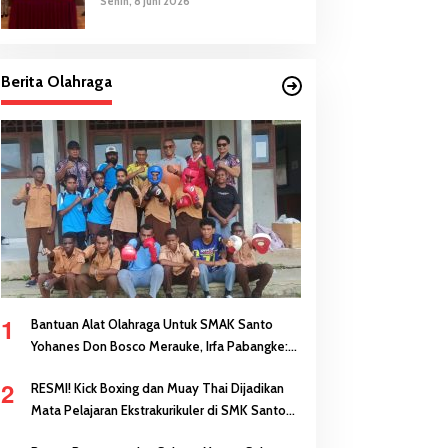
Senin, 8 Juni 2026
Berita Olahraga
1
Bantuan Alat Olahraga Untuk SMAK Santo
Yohanes Don Bosco Merauke, Irfa Pabangke:
Masa Depan Bisa Dibangun Melalui Prestasi
2
RESMI! Kick Boxing dan Muay Thai Dijadikan
Mata Pelajaran Ekstrakurikuler di SMK Santo
Antonius Merauke