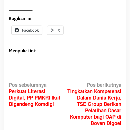
Bagikan ini:
Facebook
X
Menyukai ini:
N
Pos sebelumnya
Pos berikutnya
Perkuat Literasi
Tingkatkan Kompetensi
a
Digital, PP PMKRI Ikut
Dalam Dunia Kerja,
v
Digandeng Komdigi
TSE Group Berikan
i
Pelatihan Dasar
g
Komputer bagi OAP di
a
Boven Digoel