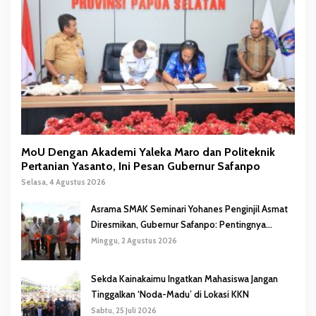
MoU Dengan Akademi Yaleka Maro dan Politeknik
Pertanian Yasanto, Ini Pesan Gubernur Safanpo
Selasa, 4 Agustus 2026
Asrama SMAK Seminari Yohanes Penginjil Asmat
Diresmikan, Gubernur Safanpo: Pentingnya
Pendidikan Karakter
Minggu, 2 Agustus 2026
Sekda Kainakaimu Ingatkan Mahasiswa Jangan
Tinggalkan ‘Noda-Madu’ di Lokasi KKN
Sabtu, 25 Juli 2026