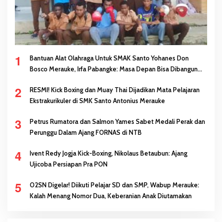
1
Bantuan Alat Olahraga Untuk SMAK Santo Yohanes Don
Bosco Merauke, Irfa Pabangke: Masa Depan Bisa Dibangun
Melalui Prestasi
2
RESMI! Kick Boxing dan Muay Thai Dijadikan Mata Pelajaran
Ekstrakurikuler di SMK Santo Antonius Merauke
3
Petrus Rumatora dan Salmon Yames Sabet Medali Perak dan
Perunggu Dalam Ajang FORNAS di NTB
4
Ivent Redy Jogja Kick-Boxing, Nikolaus Betaubun: Ajang
Ujicoba Persiapan Pra PON
5
O2SN Digelar! Diikuti Pelajar SD dan SMP, Wabup Merauke:
Kalah Menang Nomor Dua, Keberanian Anak Diutamakan