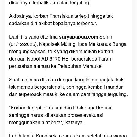
disetirnya, terbalik dan atau terguling.
n
s
Akibatnya, korban Fransiskus terjepit hingga tak
i
sadarkan diri akibat kepalanya terbentur.
s
k
Dari rilis yang diterima
suryapapua.com
Senin
u
(01/12/2025), Kapolsek Muting, Ipda Melkianus Bunga
s
mengungkapkan, truk yang dikemudikan korban
S
dengan Nopol AD 8170 HB bergerak dari arah
o
perusahan menuju ke Pelabuhan Merauke.
l
a
Saat melintas di jalan dengan kondisi menanjak, truk
T
tak mampu bergerak naik, sehingga kembali mundur
e
w
dan terperosok masuk ke dalam parit hingga terguling.
a
s
“Korban terjepit di dalam dan tidak dapat keluar
T
sehingga harus dilakukan proses evakuasi
e
menggunakan alat berat,” katanya.
r
j
Lebih lanjut Kapolsek mengatakan, setelah dua warga