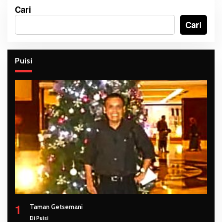
Cari
Cari
Puisi
1
Taman Getsemani
Di Puisi