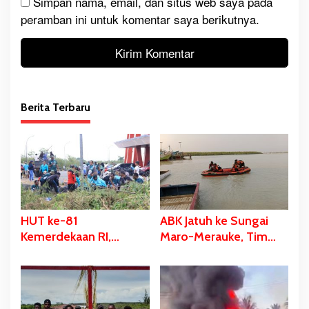
Simpan nama, email, dan situs web saya pada
peramban ini untuk komentar saya berikutnya.
Berita Terbaru
HUT ke-81
ABK Jatuh ke Sungai
Kemerdekaan RI,
Maro-Merauke, Tim
Stadion Katalpal
SAR Bergerak Lakukan
Dijadikan Tempat
Pencarian
Pengibaran Bendera
Merah Putih