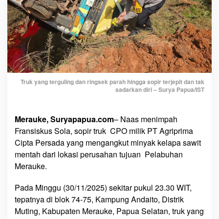
n
g
d
a
n
R
i
n
Truk yang terguling dan ringsek parah hingga sopir terjepit dan tak
g
sadarkan diri – Surya Papua/IST
s
e
Merauke, Suryapapua.com
– Naas menimpah
k
Fransiskus Sola, sopir truk CPO milik PT Agriprima
P
Cipta Persada yang mengangkut minyak kelapa sawit
a
r
mentah dari lokasi perusahan tujuan Pelabuhan
a
Merauke.
h
,
Pada Minggu (30/11/2025) sekitar pukul 23.30 WIT,
F
tepatnya di blok 74-75, Kampung Andaito, Distrik
r
Muting, Kabupaten Merauke, Papua Selatan, truk yang
a