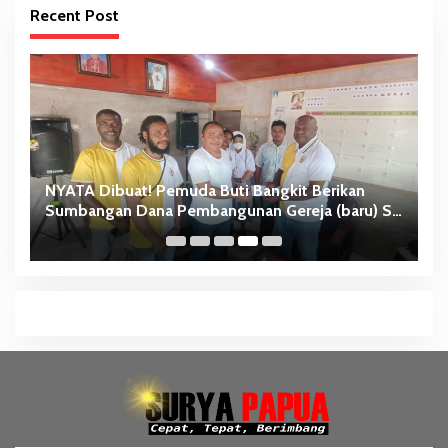
Recent Post
NYATA Dibuat! Pemuda Buti Bangkit Berikan
Sumbangan Dana Pembangunan Gereja (baru) St.
Ke
Theresia Buti-Merauke