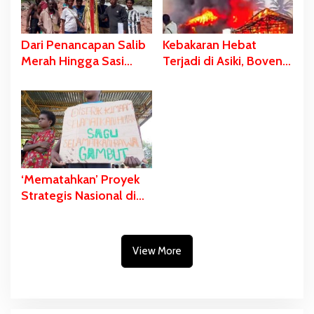
Dari Penancapan Salib
Kebakaran Hebat
Merah Hingga Sasi
Terjadi di Asiki, Boven
Adat Sebagai Bentuk
Digoel
Penolakan PSN
‘Mematahkan’ Proyek
Strategis Nasional di
Pulau Kimaam
View More