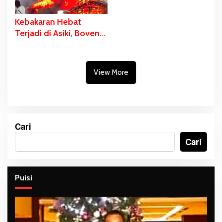
Kebakaran Hebat
Terjadi di Asiki, Boven
Digoel
View More
Cari
Cari
Puisi