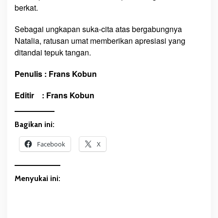
e
berkat.
j
a
Sebagai ungkapan suka-cita atas bergabungnya
K
Natalia, ratusan umat memberikan apresiasi yang
a
ditandai tepuk tangan.
t
o
Penulis : Frans Kobun
l
i
Editir : Frans Kobun
k
Bagikan ini:
Facebook
X
Menyukai ini: