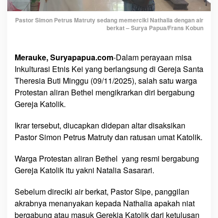
r
o
Pastor Simon Petrus Matruty sedang memerciki Nathalia dengan air
t
berkat – Surya Papua/Frans Kobun
e
s
t
Merauke, Suryapapua.com
-Dalam perayaan misa
a
Inkulturasi Etnis Kei yang berlangsung di Gereja Santa
n
Theresia Buti Minggu (09/11/2025), salah satu warga
A
Protestan aliran Bethel mengikrarkan diri bergabung
l
Gereja Katolik.
i
r
Ikrar tersebut, diucapkan didepan altar disaksikan
a
Pastor Simon Petrus Matruty dan ratusan umat Katolik.
n
B
Warga Protestan aliran Bethel yang resmi bergabung
e
Gereja Katolik itu yakni Natalia Sasarari.
t
h
Sebelum direciki air berkat, Pastor Sipe, panggilan
e
akrabnya menanyakan kepada Nathalia apakah niat
l
bergabung atau masuk Gerekja Katolik dari ketulusan
I