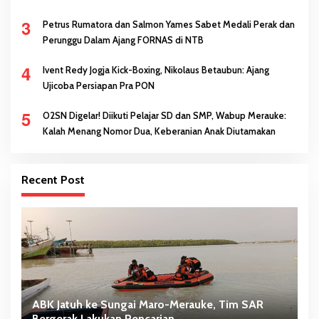
3
Petrus Rumatora dan Salmon Yames Sabet Medali Perak dan
Perunggu Dalam Ajang FORNAS di NTB
4
Ivent Redy Jogja Kick-Boxing, Nikolaus Betaubun: Ajang
Ujicoba Persiapan Pra PON
5
O2SN Digelar! Diikuti Pelajar SD dan SMP, Wabup Merauke:
Kalah Menang Nomor Dua, Keberanian Anak Diutamakan
Recent Post
ABK Jatuh ke Sungai Maro-Merauke, Tim SAR
D
Bergerak Lakukan Pencarian
S