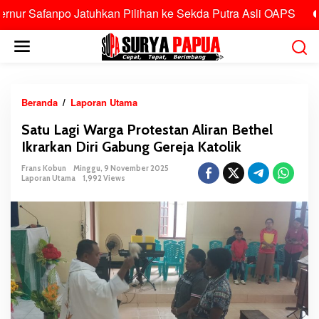
fanpo Jatuhkan Pilihan ke Sekda Putra Asli OAPS
Tolak
L
e
w
a
t
Beranda
/
Laporan Utama
S
i
a
Satu Lagi Warga Protestan Aliran Bethel
k
t
Ikrarkan Diri Gabung Gereja Katolik
e
u
k
L
Frans Kobun
Minggu, 9 November 2025
o
Laporan Utama
1,992 Views
a
n
g
t
i
e
W
n
a
r
g
a
P