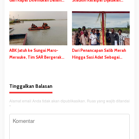
Kondisi Meninggal Dunia
Tempat Pengibaran Bendera
Merah Putih
ABK Jatuh ke Sungai Maro-
Dari Penancapan Salib Merah
Merauke, Tim SAR Bergerak
Hingga Sasi Adat Sebagai
Lakukan Pencarian
Bentuk Penolakan PSN
Tinggalkan Balasan
Alamat email Anda tidak akan dipublikasikan.
Ruas yang wajib ditandai
*