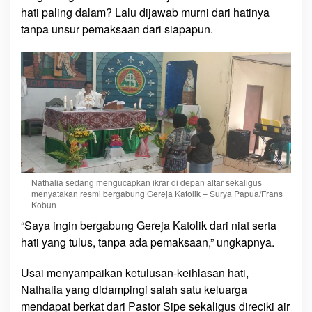
hati paling dalam? Lalu dijawab murni dari hatinya
k
r
tanpa unsur pemaksaan dari siapapun.
a
r
k
a
n
D
i
r
i
G
Nathalia sedang mengucapkan ikrar di depan altar sekaligus
menyatakan resmi bergabung Gereja Katolik – Surya Papua/Frans
a
Kobun
b
“Saya ingin bergabung Gereja Katolik dari niat serta
u
hati yang tulus, tanpa ada pemaksaan,” ungkapnya.
n
g
Usai menyampaikan ketulusan-keihlasan hati,
G
e
Nathalia yang didampingi salah satu keluarga
r
mendapat berkat dari Pastor Sipe sekaligus direciki air