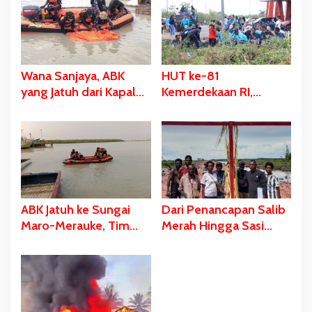
Wana Sanjaya, ABK
HUT ke-81
yang Jatuh dari Kapal
Kemerdekaan RI,
Ditemukan Dalam
Stadion Katalpal
Kondisi Meninggal
Dijadikan Tempat
Dunia
Pengibaran Bendera
Merah Putih
ABK Jatuh ke Sungai
Dari Penancapan Salib
Maro-Merauke, Tim
Merah Hingga Sasi
SAR Bergerak Lakukan
Adat Sebagai Bentuk
Pencarian
Penolakan PSN