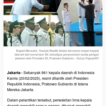
a
l
a
D
a
e
r
a
h
Bupati Merauke, Yoseph Bladib Gebze bersama empat kepala
,
daerah lain meneriam SK sekaligus penyematan tanda pangan
Y
jabatan oleh Presiden RI, Prabowo Subianto – Surya Papua/IST
o
s
e
Jakarta
– Sebanyak 961 kepala daerah di Indonesia
p
Kamis (20/02/2025), resmi dilantik oleh Presiden
h
Republik Indonesia, Prabowo Subianto di Istana
B
Mereka-Jakarta.
l
a
Dalam pelantikan tersebut, perwakilan lima kepala
d
daerah mewakili semua agama ditunjuk mewakili