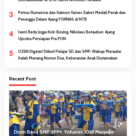
3
Petrus Rumatora dan Salmon Yames Sabet Medali Perak dan
Perunggu Dalam Ajang FORNAS di NTB
4
Ivent Redy Jogja Kick-Boxing, Nikolaus Betaubun: Ajang
Ujicoba Persiapan Pra PON
5
O2SN Digelar! Diikuti Pelajar SD dan SMP, Wabup Merauke:
Kalah Menang Nomor Dua, Keberanian Anak Diutamakan
Recent Post
i
Drum Band SMP YPPK Yohanes XXIII Merauke
M