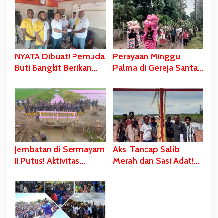
NYATA Dibuat! Pemuda
Perayaan Minggu
Buti Bangkit Berikan
Palma di Gereja Santa
Sumbangan Dana
Theresia Buti Dipadati
Pembangunan Gereja
Ratusan Umat Katolik
(baru) St. Theresia
Buti-Merauke
Jembatan di Sermayam
Aksi Tancap Salib
II Putus! Aktivitas
Merah dan Sasi Adat!
Lumpuh, Komandan
Bentuk
Kodaeral XI dan Prajurit
Pemberontakan dan
Turun Tangan
Penolakan Masyarakat
Malind Maklew di
Wanam