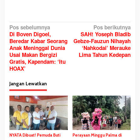
D
a
e
r
N
Pos sebelumnya
Pos berikutnya
a
Di Boven Digoel,
SAH! Yoseph Bladib
a
h
Beredar Kabar Seorang
Gebze-Fauzun Nihayah
v
D
Anak Meninggal Dunia
‘Nahkodai’ Merauke
i
i
Usai Makan Bergizi
Lima Tahun Kedepan
g
l
Gratis, Kapendam: ‘Itu
a
a
HOAX’
n
s
t
i
Jangan Lewatkan
i
p
k
o
P
s
r
e
s
i
d
NYATA Dibuat! Pemuda Buti
Perayaan Minggu Palma di