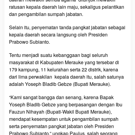
i
ratusan kepala daerah lain maju, sekaligus pelantikan
b
dan pengambilan sumpah jabatan.
G
e
Selain itu, penyematan tanda pangkat jabatan sebagai
b
kepala daerah secara langsung oleh Presiden
z
Prabowo Subianto.
e
,
Tentu menjadi suatu kebanggaan bagi seluruh
B
masyarakat di Kabupaten Merauke yang tersebar di
u
179 kampung, 11 kelurahan serta 22 distrik, karena
p
a
dari lima perwakilan kepala daerah itu, salah satunya
t
adalah Yoseph Bladib Gebze (Bupati Merauke).
i
M
“Kami sangat bangga dan senang, karena Bapak
e
Yoseph Bladib Gebze yang berpasangan dengan Ibu
r
Fauzun Nihayah (Bupati-Wakil Bupati Merauke),
a
mendapat kesempatan untuk pengambilan sumpah
u
serta penyematan pangkat jabatan oleh Presiden
k
Prabowo Subianto,” ungkap Paulus, salah seorang