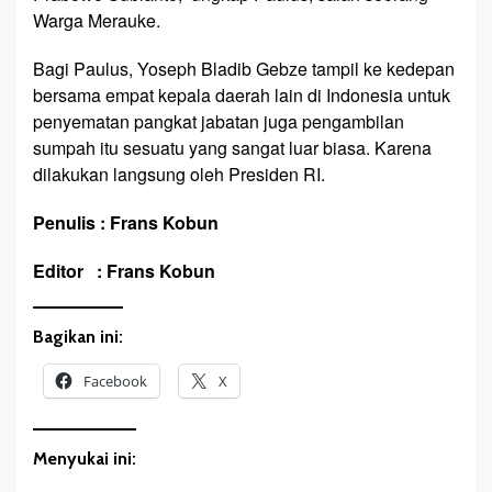
e
Warga Merauke.
d
a
Bagi Paulus, Yoseph Bladib Gebze tampil ke kedepan
n
bersama empat kepala daerah lain di Indonesia untuk
4
penyematan pangkat jabatan juga pengambilan
P
sumpah itu sesuatu yang sangat luar biasa. Karena
e
r
dilakukan langsung oleh Presiden RI.
w
a
Penulis : Frans Kobun
k
i
Editor : Frans Kobun
l
a
Bagikan ini:
n
K
Facebook
X
e
p
a
Menyukai ini:
l
a