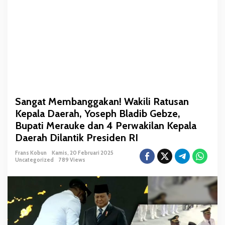
a
k
a
n
!
W
a
k
i
Sangat Membanggakan! Wakili Ratusan
l
Kepala Daerah, Yoseph Bladib Gebze,
i
R
Bupati Merauke dan 4 Perwakilan Kepala
a
Daerah Dilantik Presiden RI
t
Frans Kobun
Kamis, 20 Februari 2025
u
Uncategorized
789 Views
s
a
n
K
e
p