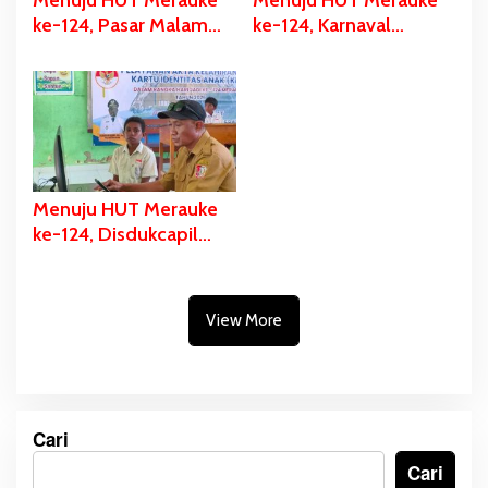
Menuju HUT Merauke
Menuju HUT Merauke
ke-124, Pasar Malam
ke-124, Karnaval
Digelar, Ratusan UMKM
Budaya Digelar, Bupati
Berpartisipasi Dalam
Bladib Gebze: Cara
Bazar Kuliner
Lestarikan dan Promosi
Kekayaan Budaya
Menuju HUT Merauke
ke-124, Disdukcapil
Fokus Pelayanan Akte
Kelahiran dan KIA di
Tiga Sekolah
View More
Cari
Cari