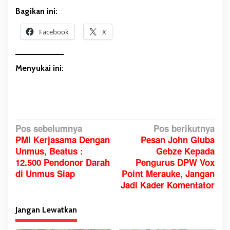
Bagikan ini:
Facebook
X
Menyukai ini:
N
Pos sebelumnya
Pos berikutnya
PMI Kerjasama Dengan
Pesan John Gluba
a
Unmus, Beatus :
Gebze Kepada
v
12.500 Pendonor Darah
Pengurus DPW Vox
i
di Unmus Siap
Point Merauke, Jangan
g
Jadi Kader Komentator
a
s
Jangan Lewatkan
i