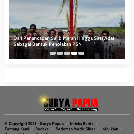
Dari Penancapan Salib Merah Hingga Sasi Adat
N
Sebagai Bentuk Penolakan PSN
S
T
© Copyright 2021 - Surya Papua
Indeks Berita
Tentang Kami
Redaksi
Pedoman Media Siber
Info Iklan