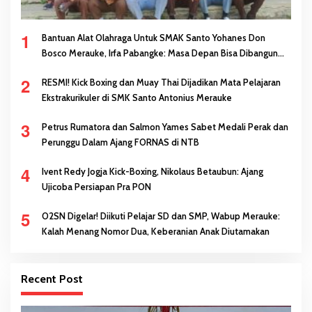
1
Bantuan Alat Olahraga Untuk SMAK Santo Yohanes Don
Bosco Merauke, Irfa Pabangke: Masa Depan Bisa Dibangun
Melalui Prestasi
2
RESMI! Kick Boxing dan Muay Thai Dijadikan Mata Pelajaran
Ekstrakurikuler di SMK Santo Antonius Merauke
3
Petrus Rumatora dan Salmon Yames Sabet Medali Perak dan
Perunggu Dalam Ajang FORNAS di NTB
4
Ivent Redy Jogja Kick-Boxing, Nikolaus Betaubun: Ajang
Ujicoba Persiapan Pra PON
5
O2SN Digelar! Diikuti Pelajar SD dan SMP, Wabup Merauke:
Kalah Menang Nomor Dua, Keberanian Anak Diutamakan
Recent Post