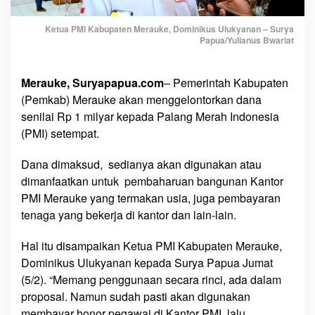
k
a
Ketua PMI Kabupaten Merauke, Dominikus Ulukyanan – Surya
n
Papua/Yulianus Bwariat
G
e
l
Merauke, Suryapapua.com
– Pemerintah Kabupaten
o
(Pemkab) Merauke akan menggelontorkan dana
n
senilai Rp 1 milyar kepada Palang Merah Indonesia
t
(PMI) setempat.
o
r
Dana dimaksud, sedianya akan digunakan atau
k
dimanfaatkan untuk pembaharuan bangunan Kantor
a
PMI Merauke yang termakan usia, juga pembayaran
n
tenaga yang bekerja di kantor dan lain-lain.
D
a
Hal itu disampaikan Ketua PMI Kabupaten Merauke,
n
Dominikus Ulukyanan kepada Surya Papua Jumat
a
(5/2). “Memang penggunaan secara rinci, ada dalam
1
proposal. Namun sudah pasti akan digunakan
M
membayar honor pegawai di Kantor PMI, lalu
i