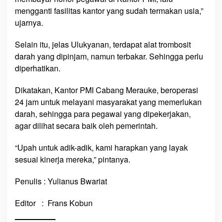
l
mengganti fasilitas kantor yang sudah termakan usia,”
y
ujarnya.
a
r
Selain itu, jelas Ulukyanan, terdapat alat trombosit
k
darah yang dipinjam, namun terbakar. Sehingga perlu
e
diperhatikan.
P
M
Dikatakan, Kantor PMI Cabang Merauke, beroperasi
I
24 jam untuk melayani masyarakat yang memerlukan
darah, sehingga para pegawai yang dipekerjakan,
agar dilihat secara baik oleh pemerintah.
“Upah untuk adik-adik, kami harapkan yang layak
sesuai kinerja mereka,” pintanya.
Penulis : Yulianus Bwariat
Editor : Frans Kobun