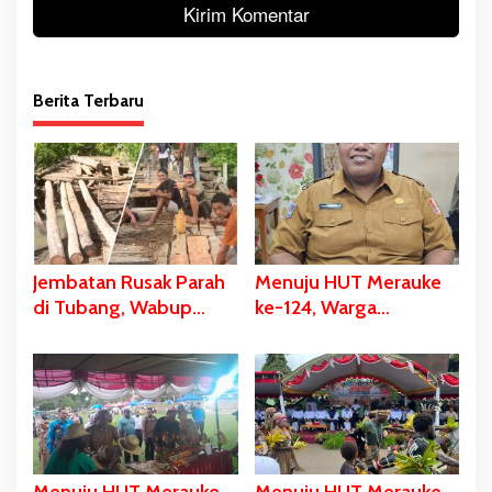
Berita Terbaru
Jembatan Rusak Parah
Menuju HUT Merauke
di Tubang, Wabup
ke-124, Warga
Merauke Gerak Cepat
Kelahiran 12 Pebruari
dan Eksekusi Berikan
Akan Dapat Kado
Bantuan Dana
Spesial
Perbaikan