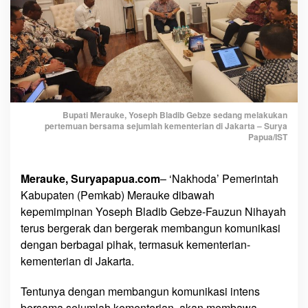
r
a
s
B
u
p
a
t
Bupati Merauke, Yoseph Bladib Gebze sedang melakukan
i
pertemuan bersama sejumlah kementerian di Jakarta – Surya
Papua/IST
B
l
a
Merauke, Suryapapua.com
– ‘Nakhoda’ Pemerintah
d
Kabupaten (Pemkab) Merauke dibawah
i
kepemimpinan Yoseph Bladib Gebze-Fauzun Nihayah
b
terus bergerak dan bergerak membangun komunikasi
G
dengan berbagai pihak, termasuk kementerian-
e
kementerian di Jakarta.
b
z
Tentunya dengan membangun komunikasi intens
e
d
bersama sejumlah kementerian, akan membawa