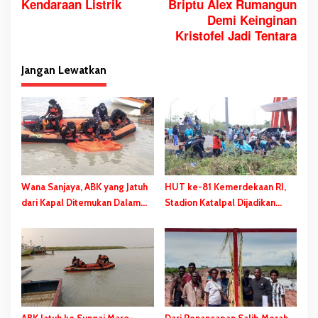
Kendaraan Listrik
Briptu Alex Rumangun
i
Demi Keinginan
g
Kristofel Jadi Tentara
a
s
Jangan Lewatkan
i
p
o
s
Wana Sanjaya, ABK yang Jatuh
HUT ke-81 Kemerdekaan RI,
dari Kapal Ditemukan Dalam
Stadion Katalpal Dijadikan
Kondisi Meninggal Dunia
Tempat Pengibaran Bendera
Merah Putih
ABK Jatuh ke Sungai Maro-
Dari Penancapan Salib Merah