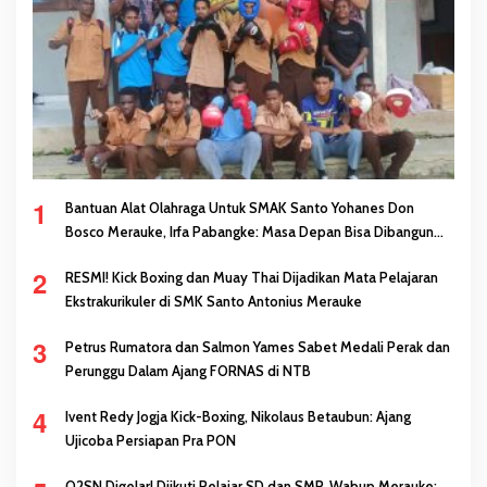
1
Bantuan Alat Olahraga Untuk SMAK Santo Yohanes Don
Bosco Merauke, Irfa Pabangke: Masa Depan Bisa Dibangun
Melalui Prestasi
2
RESMI! Kick Boxing dan Muay Thai Dijadikan Mata Pelajaran
Ekstrakurikuler di SMK Santo Antonius Merauke
3
Petrus Rumatora dan Salmon Yames Sabet Medali Perak dan
Perunggu Dalam Ajang FORNAS di NTB
4
Ivent Redy Jogja Kick-Boxing, Nikolaus Betaubun: Ajang
Ujicoba Persiapan Pra PON
O2SN Digelar! Diikuti Pelajar SD dan SMP, Wabup Merauke: