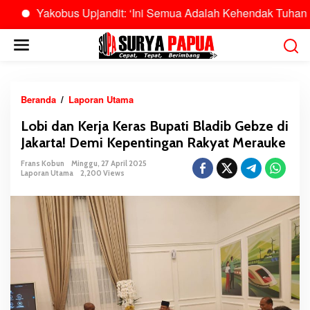
Yakobus Upjandit: ‘Ini Semua Adalah Kehendak Tuhan’
B
L
e
w
a
t
Beranda
/
Laporan Utama
L
i
o
Lobi dan Kerja Keras Bupati Bladib Gebze di
k
b
Jakarta! Demi Kepentingan Rakyat Merauke
e
i
k
d
Frans Kobun
Minggu, 27 April 2025
o
Laporan Utama
2,200 Views
a
n
n
t
K
e
e
n
r
j
a
K
e