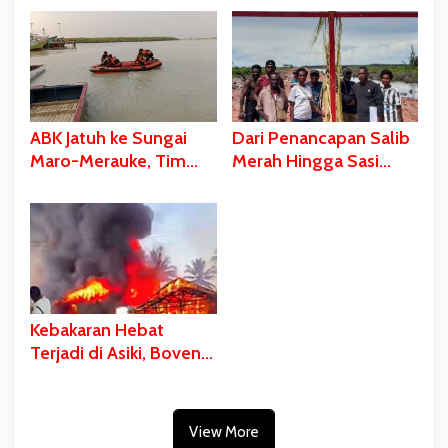
Kondisi Meninggal
Dijadikan Tempat
Dunia
Pengibaran Bendera
Merah Putih
ABK Jatuh ke Sungai
Dari Penancapan Salib
Maro-Merauke, Tim
Merah Hingga Sasi
SAR Bergerak Lakukan
Adat Sebagai Bentuk
Pencarian
Penolakan PSN
Kebakaran Hebat
Terjadi di Asiki, Boven
Digoel
View More