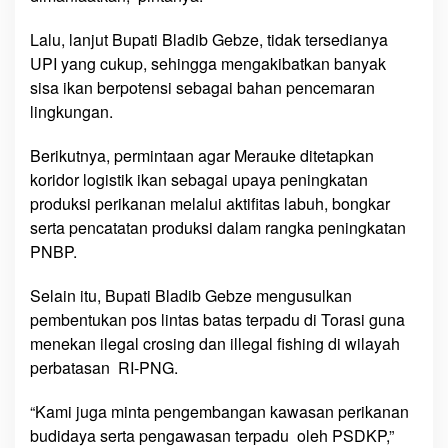
n
g
Lalu, lanjut Bupati Bladib Gebze, tidak tersedianya
a
UPI yang cukup, sehingga mengakibatkan banyak
n
sisa ikan berpotensi sebagai bahan pencemaran
R
lingkungan.
a
k
Berikutnya, permintaan agar Merauke ditetapkan
y
koridor logistik ikan sebagai upaya peningkatan
a
produksi perikanan melalui aktifitas labuh, bongkar
t
serta pencatatan produksi dalam rangka peningkatan
M
PNBP.
e
r
Selain itu, Bupati Bladib Gebze mengusulkan
a
pembentukan pos lintas batas terpadu di Torasi guna
u
k
menekan ilegal crosing dan illegal fishing di wilayah
e
perbatasan RI-PNG.
“Kami juga minta pengembangan kawasan perikanan
budidaya serta pengawasan terpadu oleh PSDKP,”