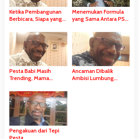
Ketika Pembangunan
Menemukan Formula
Berbicara, Siapa yang
yang Sama Antara PSN
Diam? PSN Merauke
dan Falsafah Hidup
dan Kekerasan Diam-
Wambad dan Mbulalo
Diam Negara
Dalam Budaya Orang
Malind
Pesta Babi Masih
Ancaman Dibalik
Trending, Mama
Ambisi Lumbung
Yasinta Entah di Mana?
Pangan, Kasus Pulau
Kimaam
Pengakuan dari Tepi
Pesta