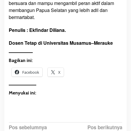
bersuara dan mampu mengambil peran aktif dalam
membangun Papua Selatan yang lebih adil dan
bermartabat.
Penulis :
Ekfindar Diliana.
Dosen Tetap
di Universitas Musamus
–
Merauke
Bagikan ini:
Facebook
X
Menyukai ini:
N
Pos sebelumnya
Pos berikutnya