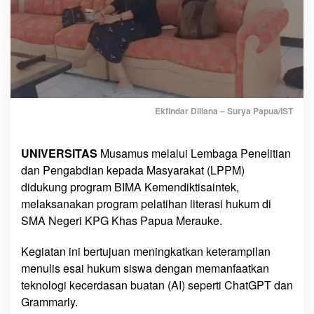
n
e
r
a
s
i
K
Ekfindar Diliana – Surya Papua/IST
r
i
t
UNIVERSITAS
Musamus melalui Lembaga Penelitian
i
dan Pengabdian kepada Masyarakat (LPPM)
s
didukung program BIMA Kemendiktisaintek,
d
melaksanakan program pelatihan literasi hukum di
a
SMA Negeri KPG Khas Papua Merauke.
r
i
Kegiatan ini bertujuan meningkatkan keterampilan
P
menulis esai hukum siswa dengan memanfaatkan
a
teknologi kecerdasan buatan (AI) seperti ChatGPT dan
p
Grammarly.
u