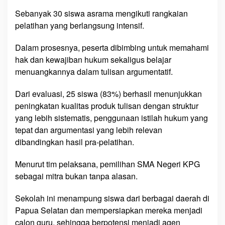
a
Sebanyak 30 siswa asrama mengikuti rangkaian
S
pelatihan yang berlangsung intensif.
e
l
Dalam prosesnya, peserta dibimbing untuk memahami
a
hak dan kewajiban hukum sekaligus belajar
t
menuangkannya dalam tulisan argumentatif.
a
n
Dari evaluasi, 25 siswa (83%) berhasil menunjukkan
peningkatan kualitas produk tulisan dengan struktur
yang lebih sistematis, penggunaan istilah hukum yang
tepat dan argumentasi yang lebih relevan
dibandingkan hasil pra-pelatihan.
Menurut tim pelaksana, pemilihan SMA Negeri KPG
sebagai mitra bukan tanpa alasan.
Sekolah ini menampung siswa dari berbagai daerah di
Papua Selatan dan mempersiapkan mereka menjadi
calon guru, sehingga berpotensi menjadi agen