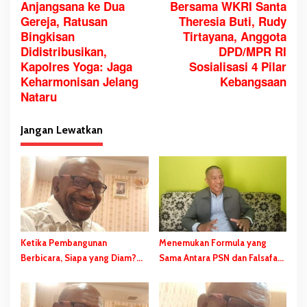
Anjangsana ke Dua
Bersama WKRI Santa
a
Gereja, Ratusan
Theresia Buti, Rudy
v
Bingkisan
Tirtayana, Anggota
i
Didistribusikan,
DPD/MPR RI
g
Kapolres Yoga: Jaga
Sosialisasi 4 Pilar
a
Keharmonisan Jelang
Kebangsaan
Nataru
s
i
Jangan Lewatkan
p
o
s
Ketika Pembangunan
Menemukan Formula yang
Berbicara, Siapa yang Diam?
Sama Antara PSN dan Falsafah
PSN Merauke dan Kekerasan
Hidup Wambad dan Mbulalo
Diam-Diam Negara
Dalam Budaya Orang Malind