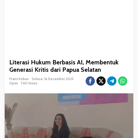
e
r
b
a
s
i
s
A
I
Literasi Hukum Berbasis AI, Membentuk
,
Generasi Kritis dari Papua Selatan
M
e
Frans Kobun
Selasa, 16 Desember 2025
m
Opini
740 Views
b
e
n
t
u
k
G
e