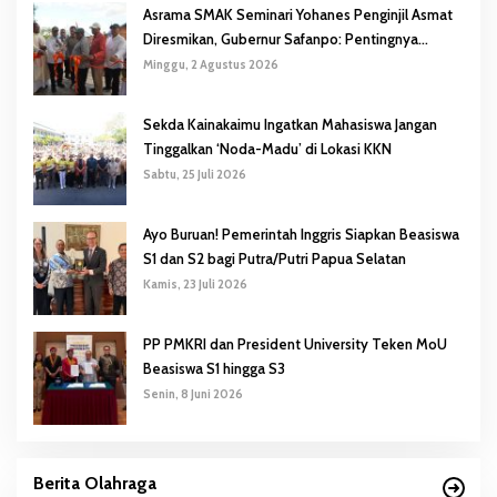
Asrama SMAK Seminari Yohanes Penginjil Asmat
Diresmikan, Gubernur Safanpo: Pentingnya
Pendidikan Karakter
Minggu, 2 Agustus 2026
Sekda Kainakaimu Ingatkan Mahasiswa Jangan
Tinggalkan ‘Noda-Madu’ di Lokasi KKN
Sabtu, 25 Juli 2026
Ayo Buruan! Pemerintah Inggris Siapkan Beasiswa
S1 dan S2 bagi Putra/Putri Papua Selatan
Kamis, 23 Juli 2026
PP PMKRI dan President University Teken MoU
Beasiswa S1 hingga S3
Senin, 8 Juni 2026
Berita Olahraga