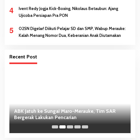
4
Ivent Redy Jogja Kick-Boxing, Nikolaus Betaubun: Ajang
Ujicoba Persiapan Pra PON
5
O2SN Digelar! Diikuti Pelajar SD dan SMP, Wabup Merauke:
Kalah Menang Nomor Dua, Keberanian Anak Diutamakan
Recent Post
ABK Jatuh ke Sungai Maro-Merauke, Tim SAR
D
Bergerak Lakukan Pencarian
S