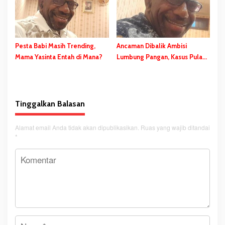
Pesta Babi Masih Trending,
Ancaman Dibalik Ambisi
Mama Yasinta Entah di Mana?
Lumbung Pangan, Kasus Pulau
Kimaam
Tinggalkan Balasan
Alamat email Anda tidak akan dipublikasikan.
Ruas yang wajib ditandai
*