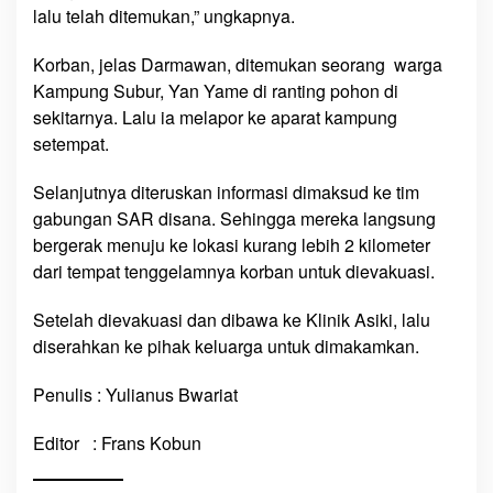
lalu telah ditemukan,” ungkapnya.
i
t
Korban, jelas Darmawan, ditemukan seorang warga
e
Kampung Subur, Yan Yame di ranting pohon di
m
sekitarnya. Lalu ia melapor ke aparat kampung
u
k
setempat.
a
n
Selanjutnya diteruskan informasi dimaksud ke tim
,
gabungan SAR disana. Sehingga mereka langsung
K
bergerak menuju ke lokasi kurang lebih 2 kilometer
o
dari tempat tenggelamnya korban untuk dievakuasi.
n
d
Setelah dievakuasi dan dibawa ke Klinik Asiki, lalu
i
diserahkan ke pihak keluarga untuk dimakamkan.
s
i
Penulis : Yulianus Bwariat
T
u
Editor : Frans Kobun
b
u