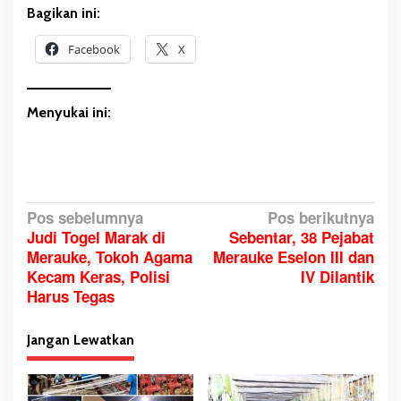
h
Bagikan ini:
n
y
Facebook
X
a
R
u
Menyukai ini:
s
a
k
N
Pos sebelumnya
Pos berikutnya
Judi Togel Marak di
Sebentar, 38 Pejabat
a
Merauke, Tokoh Agama
Merauke Eselon III dan
v
Kecam Keras, Polisi
IV Dilantik
i
Harus Tegas
g
a
Jangan Lewatkan
s
i