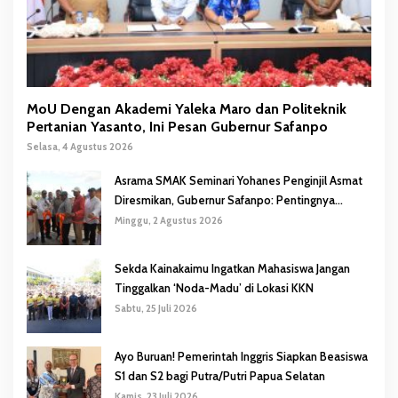
MoU Dengan Akademi Yaleka Maro dan Politeknik
Pertanian Yasanto, Ini Pesan Gubernur Safanpo
Selasa, 4 Agustus 2026
Asrama SMAK Seminari Yohanes Penginjil Asmat
Diresmikan, Gubernur Safanpo: Pentingnya
Pendidikan Karakter
Minggu, 2 Agustus 2026
Sekda Kainakaimu Ingatkan Mahasiswa Jangan
Tinggalkan ‘Noda-Madu’ di Lokasi KKN
Sabtu, 25 Juli 2026
Ayo Buruan! Pemerintah Inggris Siapkan Beasiswa
S1 dan S2 bagi Putra/Putri Papua Selatan
Kamis, 23 Juli 2026