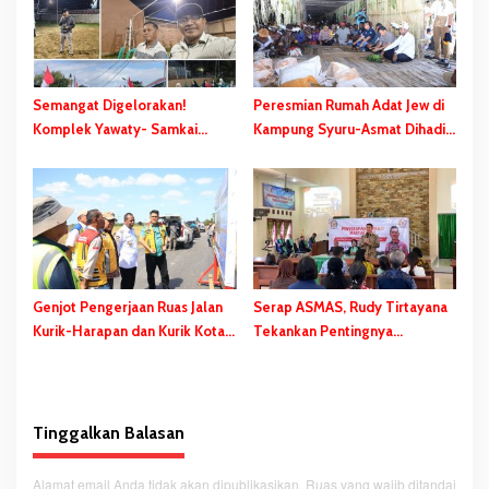
p
o
s
Semangat Digelorakan!
Peresmian Rumah Adat Jew di
Komplek Yawaty- Samkai
Kampung Syuru-Asmat Dihadiri
‘Didandani,’ Kepanitiaan HUT
Gubernur Safanpo
RI ke-81 Terbentuk, Sejumlah
Kegiatan Dihelat
Genjot Pengerjaan Ruas Jalan
Serap ASMAS, Rudy Tirtayana
Kurik-Harapan dan Kurik Kota-
Tekankan Pentingnya
Rawa Sari, Gubernur Safanpo:
Percepatan dan Pemerataan
Tahun ini Tuntas
Pembangunan Daerah
Tinggalkan Balasan
Alamat email Anda tidak akan dipublikasikan.
Ruas yang wajib ditandai