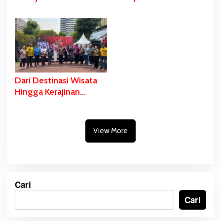
Harapan dan Kurik
Pentingnya
Kota-Rawa Sari,
Percepatan dan
Gubernur Safanpo:
Pemerataan
Tahun ini Tuntas
Pembangunan Daerah
Dari Destinasi Wisata
Hingga Kerajinan
Masyarakat Papua
Selatan Dipromosikan
di Anjungan Sarinah
View More
Jakarta
Cari
Cari