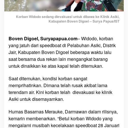
n
g
J
Korban Widodo sedang dievakuasi untuk dibawa ke Klinik Asiki,
a
Kabupaten Boven Digoel – Surya Papua/IST
t
u
Boven Digoel, Suryapapua.com
– Widodo, korban
h
yang jatuh dari speedboat di Pelabuhan Asiki, Distrik
D
a
Jair, Kabupaten Boven Digoel beberapa waktu lalu
r
saat bersama dua rekan lain mengangkat barang
i
untuk dinaikkan ke atas kapal telah ditemukan.
S
p
Saat ditemukan, kondisi korban sangat
e
memprihatinkan. Dimana telah rusak akibat lama
a
terendam air. Kini korban telah dievakuasi ke klinik
d
Asiki untuk disemayamkan.
b
o
Humas Basarnas Merauke, Darmawan dalam rilisnya,
a
kemarin membenarkan. “Betul korban Widodo yang
t
mengalami musibah kecelakaan speedboat 28 Januari
D