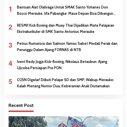
1
Bantuan Alat Olahraga Untuk SMAK Santo Yohanes Don
Bosco Merauke, Irfa Pabangke: Masa Depan Bisa Dibangun
Melalui Prestasi
2
RESMI! Kick Boxing dan Muay Thai Dijadikan Mata Pelajaran
Ekstrakurikuler di SMK Santo Antonius Merauke
3
Petrus Rumatora dan Salmon Yames Sabet Medali Perak dan
Perunggu Dalam Ajang FORNAS di NTB
4
Ivent Redy Jogja Kick-Boxing, Nikolaus Betaubun: Ajang
Ujicoba Persiapan Pra PON
5
O2SN Digelar! Diikuti Pelajar SD dan SMP, Wabup Merauke:
Kalah Menang Nomor Dua, Keberanian Anak Diutamakan
Recent Post