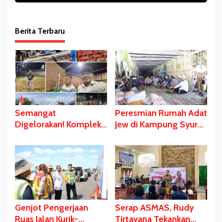
Berita Terbaru
Semangat
Peresmian Rumah Adat
Digelorakan! Komplek
Jew di Kampung Syuru-
Yawaty- Samkai
Asmat Dihadiri
‘Didandani,’
Gubernur Safanpo
Kepanitiaan HUT RI ke-
81 Terbentuk,
Sejumlah Kegiatan
Dihelat
Genjot Pengerjaan
Serap ASMAS, Rudy
Ruas Jalan Kurik-
Tirtayana Tekankan