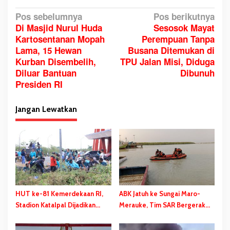
N
Pos sebelumnya
Pos berikutnya
Di Masjid Nurul Huda
Sesosok Mayat
a
Kartosentanan Mopah
Perempuan Tanpa
v
Lama, 15 Hewan
Busana Ditemukan di
i
Kurban Disembelih,
TPU Jalan Misi, Diduga
g
Diluar Bantuan
Dibunuh
a
Presiden RI
s
i
Jangan Lewatkan
p
o
s
HUT ke-81 Kemerdekaan RI,
ABK Jatuh ke Sungai Maro-
Stadion Katalpal Dijadikan
Merauke, Tim SAR Bergerak
Tempat Pengibaran Bendera
Lakukan Pencarian
Merah Putih