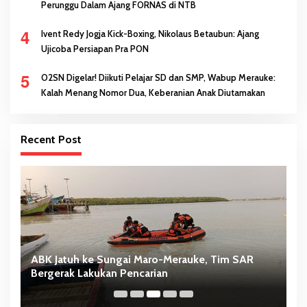
Perunggu Dalam Ajang FORNAS di NTB
4
Ivent Redy Jogja Kick-Boxing, Nikolaus Betaubun: Ajang
Ujicoba Persiapan Pra PON
5
O2SN Digelar! Diikuti Pelajar SD dan SMP, Wabup Merauke:
Kalah Menang Nomor Dua, Keberanian Anak Diutamakan
Recent Post
ABK Jatuh ke Sungai Maro-Merauke, Tim SAR
D
Bergerak Lakukan Pencarian
S