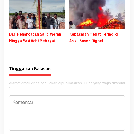
Dari Penancapan Salib Merah
Kebakaran Hebat Terjadi di
Hingga Sasi Adat Sebagai
Asiki, Boven Digoel
Bentuk Penolakan PSN
Tinggalkan Balasan
Alamat email Anda tidak akan dipublikasikan.
Ruas yang wajib ditandai
*