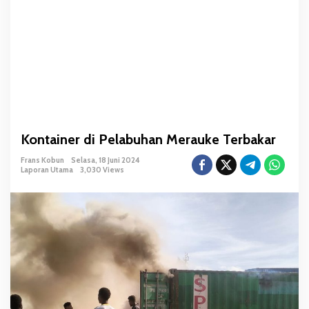
a
b
u
h
a
n
M
e
r
Kontainer di Pelabuhan Merauke Terbakar
a
u
Frans Kobun
Selasa, 18 Juni 2024
k
Laporan Utama
3,030 Views
e
T
e
r
b
a
k
a
r