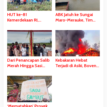
HUT ke-81
ABK Jatuh ke Sungai
Kemerdekaan RI,
Maro-Merauke, Tim
Stadion Katalpal
SAR Bergerak Lakukan
Dijadikan Tempat
Pencarian
Pengibaran Bendera
Merah Putih
Dari Penancapan Salib
Kebakaran Hebat
Merah Hingga Sasi
Terjadi di Asiki, Boven
Adat Sebagai Bentuk
Digoel
Penolakan PSN
‘Mematahkan’ Proyek