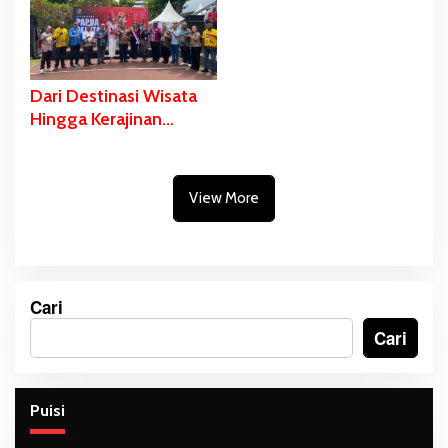
Tahun ini Tuntas
Pembangunan Daerah
Dari Destinasi Wisata
Hingga Kerajinan
Masyarakat Papua
Selatan Dipromosikan
di Anjungan Sarinah
View More
Jakarta
Cari
Cari
Puisi