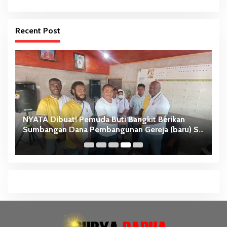
Recent Post
NYATA Dibuat! Pemuda Buti Bangkit Berikan
Sumbangan Dana Pembangunan Gereja (baru) St.
Ke
Theresia Buti-Merauke