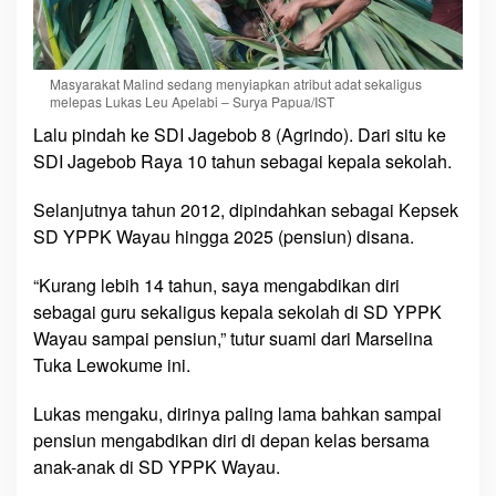
S
e
c
a
Masyarakat Malind sedang menyiapkan atribut adat sekaligus
r
melepas Lukas Leu Apelabi – Surya Papua/IST
a
Lalu pindah ke SDI Jagebob 8 (Agrindo). Dari situ ke
A
SDI Jagebob Raya 10 tahun sebagai kepala sekolah.
d
a
Selanjutnya tahun 2012, dipindahkan sebagai Kepsek
t
SD YPPK Wayau hingga 2025 (pensiun) disana.
M
a
“Kurang lebih 14 tahun, saya mengabdikan diri
l
sebagai guru sekaligus kepala sekolah di SD YPPK
i
Wayau sampai pensiun,” tutur suami dari Marselina
n
Tuka Lewokume ini.
d
Lukas mengaku, dirinya paling lama bahkan sampai
pensiun mengabdikan diri di depan kelas bersama
anak-anak di SD YPPK Wayau.