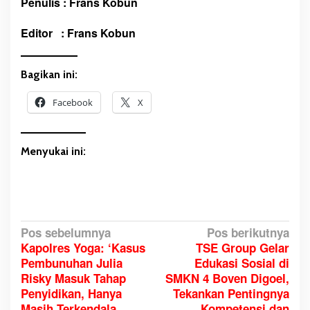
Penulis : Frans Kobun
Editor : Frans Kobun
Bagikan ini:
Facebook
X
Menyukai ini:
N
Pos sebelumnya
Pos berikutnya
Kapolres Yoga: ‘Kasus
TSE Group Gelar
a
Pembunuhan Julia
Edukasi Sosial di
v
Risky Masuk Tahap
SMKN 4 Boven Digoel,
i
Penyidikan, Hanya
Tekankan Pentingnya
g
Masih Terkendala
Kompetensi dan