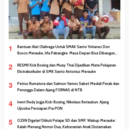
1
Bantuan Alat Olahraga Untuk SMAK Santo Yohanes Don
Bosco Merauke, Irfa Pabangke: Masa Depan Bisa Dibangun
Melalui Prestasi
2
RESMI! Kick Boxing dan Muay Thai Dijadikan Mata Pelajaran
Ekstrakurikuler di SMK Santo Antonius Merauke
3
Petrus Rumatora dan Salmon Yames Sabet Medali Perak dan
Perunggu Dalam Ajang FORNAS di NTB
4
Ivent Redy Jogja Kick-Boxing, Nikolaus Betaubun: Ajang
Ujicoba Persiapan Pra PON
5
O2SN Digelar! Diikuti Pelajar SD dan SMP, Wabup Merauke:
Kalah Menang Nomor Dua, Keberanian Anak Diutamakan