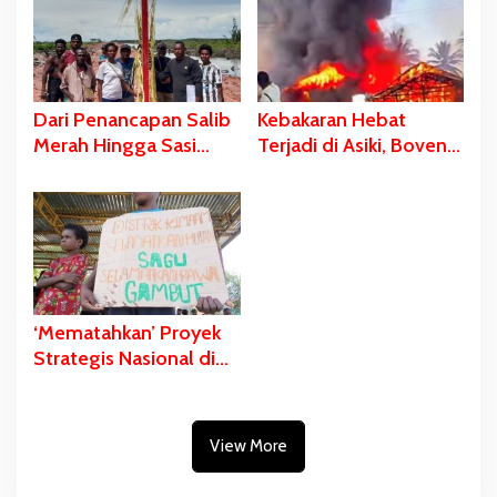
Pengibaran Bendera
Merah Putih
Dari Penancapan Salib
Kebakaran Hebat
Merah Hingga Sasi
Terjadi di Asiki, Boven
Adat Sebagai Bentuk
Digoel
Penolakan PSN
‘Mematahkan’ Proyek
Strategis Nasional di
Pulau Kimaam
View More