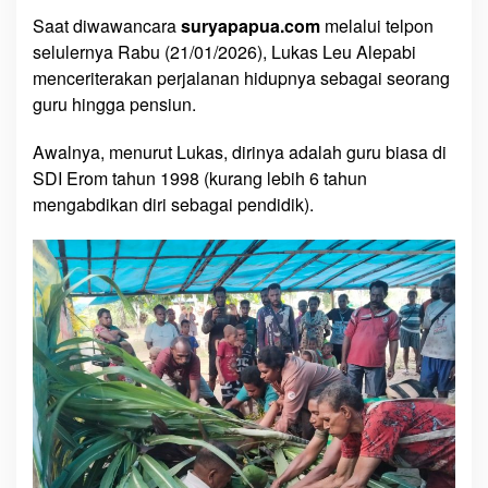
k
Saat diwawancara
suryapapua.com
melalui telpon
a
selulernya Rabu (21/01/2026), Lukas Leu Alepabi
s
menceriterakan perjalanan hidupnya sebagai seorang
L
guru hingga pensiun.
e
u
Awalnya, menurut Lukas, dirinya adalah guru biasa di
A
SDI Erom tahun 1998 (kurang lebih 6 tahun
p
mengabdikan diri sebagai pendidik).
e
l
a
b
y
D
i
l
e
p
a
s