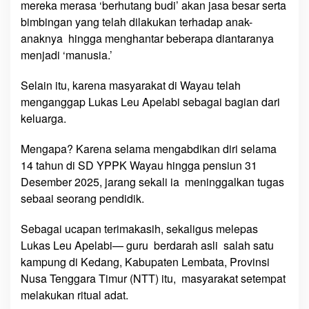
mereka merasa ‘berhutang budi’ akan jasa besar serta
a
bimbingan yang telah dilakukan terhadap anak-
h
anaknya hingga menghantar beberapa diantaranya
u
menjadi ‘manusia.’
n
d
Selain itu, karena masyarakat di Wayau telah
i
menganggap Lukas Leu Apelabi sebagai bagian dari
S
keluarga.
D
Y
Mengapa? Karena selama mengabdikan diri selama
P
14 tahun di SD YPPK Wayau hingga pensiun 31
P
K
Desember 2025, jarang sekali ia meninggalkan tugas
W
sebaai seorang pendidik.
a
y
Sebagai ucapan terimakasih, sekaligus melepas
a
Lukas Leu Apelabi— guru berdarah asli salah satu
u
kampung di Kedang, Kabupaten Lembata, Provinsi
,
Nusa Tenggara Timur (NTT) itu, masyarakat setempat
L
melakukan ritual adat.
u