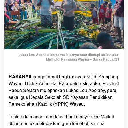
e
n
g
a
b
d
i
S
e
Lukas Leu Apekabi bersama isternya saat ditutupi atribut adat
b
Malind di Kampung Wayau – Surya Papua/IST
a
g
RASANYA
sangat berat bagi masyarakat di Kampung
a
Wayau, Distrik Anim Ha, Kabupaten Merauke, Provinsi
i
G
Papua Selatan melepaskan Lukas Leu Apelaby, guru
u
sekaligus Kepala Sekolah SD Yayasan Pendidikan
r
Persekolahan Katolik (YPPK) Wayau.
u
1
Tentu ada alasan mendasar bagi masyarakat Malind
4
disana untuk melepaskan guru tersebut, karena
T