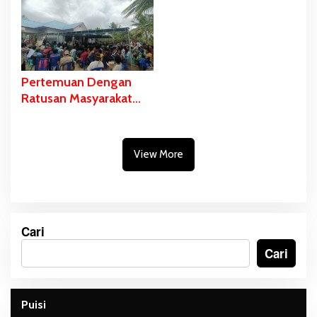
Berdiri Kokoh di Muara
Merauke
Kali Edera
Pertemuan Dengan
Ratusan Masyarakat
Imbuti, Romanus
Mbaraka: Kampung
Imbuti Saya yang Rintis
View More
Pertama
Cari
Cari
Puisi