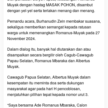
k
Muyak dengan hastag MASAK POHON, disambut
D
dengan yel-yel serta teriakan menang dan menang.
e
n
Pemandu acara, Burhanudin Zein membakar suasana,
g
sekaligus memberikan semangat kepada ratusan
a
warga untuk memenangkan Romanus-Muyak pada 27
n
November 2024.
T
e
Dalam dialog itu, banyak hal diutarakan dan atau
r
disampaikan secara bergilir oleh Cagub-Cawagub
i
Papau Selatan, Romanus Mbaraka dan Albertus
a
Muyak.
k
a
Cawagub Papua Selatan, Albertus Muyak dalam
n
M
kesempatan itu meminta doa serta dukungan
e
masyarakat agar pada hari H pencoblosan,
n
menjatuhkan pilihan tepat kepada nomor urut 3.
a
n
“Saya bersama Ade Romanus Mbaraka, Calon