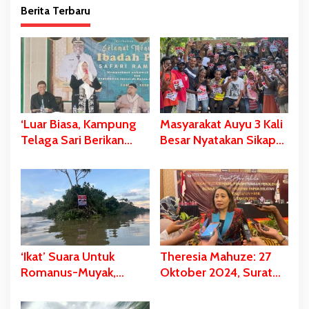
Berita Terbaru
‘Luar Biasa, Kampung
Masyarakat Auyu 3 Kali
Telaga Sari Berikan
Besar Nyatakan Sikap
Dukungan Suara
Tegas Dukung
Kepada Kami Saat
Romanus-Muyak! Ini
Pilkada’
Soal Harga Diri Orang
Mappi
‘Ikat’ Suara Untuk
Theresia Mahuze: 27
Romanus-Muyak,
Oktober 2024, Surat
Baliho RM Dengan
Suara Cagub-Cawagub
Hastag MASAK POHON
Papua Selatan Tiba di