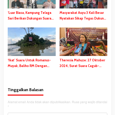
‘Luar Biasa, Kampung Telaga
Masyarakat Auyu 3 Kali Besar
Sari Berikan Dukungan Suara
Nyatakan Sikap Tegas Dukung
Kepada Kami Saat Pilkada’
Romanus-Muyak! Ini Soal
Harga Diri Orang Mappi
‘Ikat’ Suara Untuk Romanus-
Theresia Mahuze: 27 Oktober
Muyak, Baliho RM Dengan
2024, Surat Suara Cagub-
Hastag MASAK POHON Berdiri
Cawagub Papua Selatan Tiba
Kokoh di Muara Kali Edera
di Merauke
Tinggalkan Balasan
Alamat email Anda tidak akan dipublikasikan.
Ruas yang wajib ditandai
*