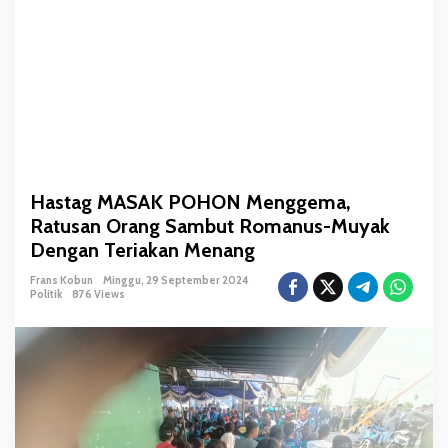
O
N
M
e
n
g
g
e
m
Hastag MASAK POHON Menggema,
a
Ratusan Orang Sambut Romanus-Muyak
,
R
Dengan Teriakan Menang
a
Frans Kobun
Minggu, 29 September 2024
t
Politik
876 Views
u
s
a
n
O
r
a