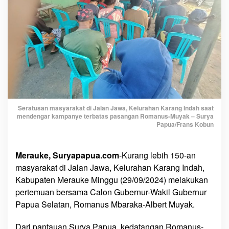
n
g
S
a
m
b
u
t
R
Seratusan masyarakat di Jalan Jawa, Kelurahan Karang Indah saat
o
mendengar kampanye terbatas pasangan Romanus-Muyak – Surya
m
Papua/Frans Kobun
a
n
Merauke, Suryapapua.com
-Kurang lebih 150-an
u
masyarakat di Jalan Jawa, Kelurahan Karang Indah,
s
-
Kabupaten Merauke Minggu (29/09/2024) melakukan
M
pertemuan bersama Calon Gubernur-Wakil Gubernur
u
Papua Selatan, Romanus Mbaraka-Albert Muyak.
y
a
Dari pantauan Surya Papua, kedatangan Romanus-