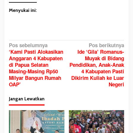
Menyukai ini:
N
Pos sebelumnya
Pos berikutnya
‘Kami Pasti Alokasikan
Ide ‘Gila’ Romanus-
a
Anggaran 4 Kabupaten
Muyak di Bidang
v
di Papua Selatan
Pendidikan, Anak-Anak
i
Masing-Masing Rp50
4 Kabupaten Pasti
g
Milyar Bangun Rumah
Dikirim Kuliah ke Luar
a
OAP’
Negeri
s
i
Jangan Lewatkan
p
o
s