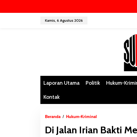
L
Kamis, 6 Agustus 2026
e
w
a
t
i
k
e
k
o
n
Laporan Utama
Politik
Hukum-Krimi
t
e
Kontak
n
Beranda
/
Hukum-Kriminal
D
i
Di Jalan Irian Bakti M
J
a