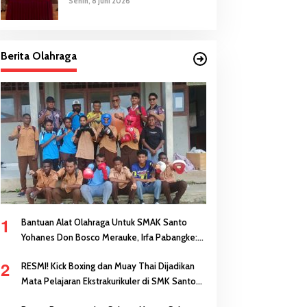
Senin, 8 Juni 2026
Berita Olahraga
1
Bantuan Alat Olahraga Untuk SMAK Santo
Yohanes Don Bosco Merauke, Irfa Pabangke:
Masa Depan Bisa Dibangun Melalui Prestasi
2
RESMI! Kick Boxing dan Muay Thai Dijadikan
Mata Pelajaran Ekstrakurikuler di SMK Santo
Antonius Merauke