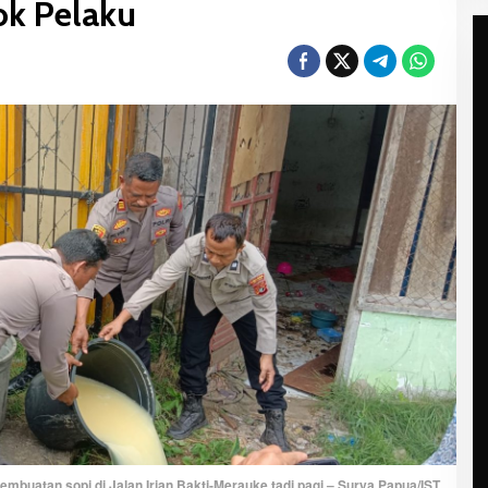
ok Pelaku
mbuatan sopi di Jalan Irian Bakti-Merauke tadi pagi – Surya Papua/IST