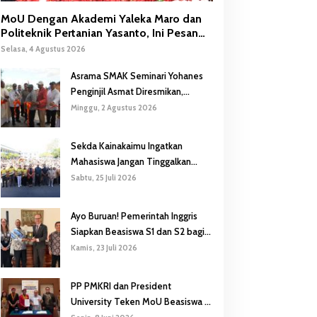
MoU Dengan Akademi Yaleka Maro dan
Politeknik Pertanian Yasanto, Ini Pesan
Gubernur Safanpo
Selasa, 4 Agustus 2026
Asrama SMAK Seminari Yohanes
Penginjil Asmat Diresmikan,
Gubernur Safanpo: Pentingnya
Minggu, 2 Agustus 2026
Pendidikan Karakter
Sekda Kainakaimu Ingatkan
Mahasiswa Jangan Tinggalkan
‘Noda-Madu’ di Lokasi KKN
Sabtu, 25 Juli 2026
Ayo Buruan! Pemerintah Inggris
Siapkan Beasiswa S1 dan S2 bagi
Putra/Putri Papua Selatan
Kamis, 23 Juli 2026
PP PMKRI dan President
University Teken MoU Beasiswa S1
hingga S3