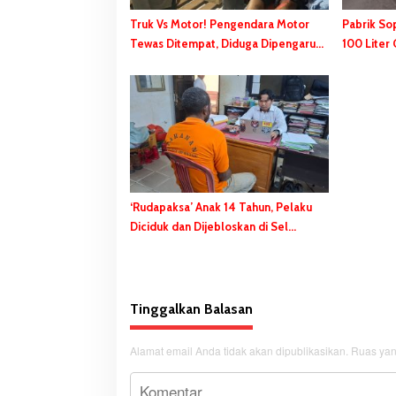
Truk Vs Motor! Pengendara Motor
Pabrik So
Tewas Ditempat, Diduga Dipengaruhi
100 Liter 
Miras
Peralatan 
‘Rudapaksa’ Anak 14 Tahun, Pelaku
Diciduk dan Dijebloskan di Sel
Tahanan Polres Merauke
Tinggalkan Balasan
Alamat email Anda tidak akan dipublikasikan.
Ruas yan