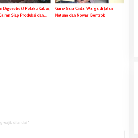
pi Digerebek! Pelaku Kabur,
Gara-Gara Cinta, Warga di Jalan
Cairan Siap Produksi dan
Natuna dan Nowari Bentrok
Disita
HUT ke-81 Kemerdekaan RI, Stadion
Katalpal Dijadikan Tempat
Pengibaran Bendera Merah Putih
g wajib ditandai
*