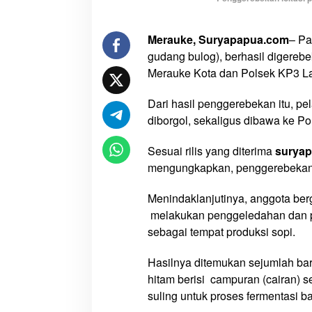
,
P
Merauke, Suryapapua.com
– Pa
a
gudang bulog), berhasil digere
b
r
Merauke Kota dan Polsek KP3 Lau
i
k
Dari hasil penggerebekan itu, pel
S
diborgol, sekaligus dibawa ke P
o
p
Sesuai rilis yang diterima
surya
i
mengungkapkan, penggerebekan d
D
i
Menindaklanjutinya, anggota ber
g
melakukan penggeledahan dan pe
e
sebagai tempat produksi sopi.
r
e
Hasilnya ditemukan sejumlah bara
b
hitam berisi campuran (cairan) 
e
suling untuk proses fermentasi b
k