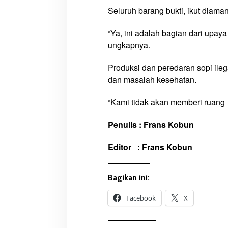
,
Seluruh barang bukti, ikut diam
P
o
“Ya, ini adalah bagian dari upay
l
ungkapnya.
i
s
Produksi dan peredaran sopi ile
i
dan masalah kesehatan.
C
o
“Kami tidak akan memberi ruang
k
o
Penulis : Frans Kobun
k
P
Editor : Frans Kobun
e
l
a
Bagikan ini:
k
u
Facebook
X