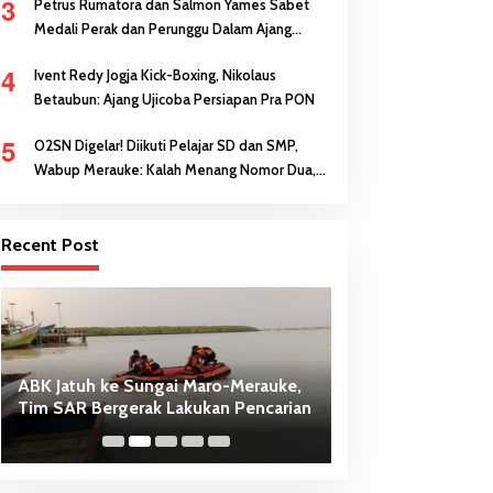
3
Petrus Rumatora dan Salmon Yames Sabet
Medali Perak dan Perunggu Dalam Ajang
FORNAS di NTB
4
Ivent Redy Jogja Kick-Boxing, Nikolaus
Betaubun: Ajang Ujicoba Persiapan Pra PON
5
O2SN Digelar! Diikuti Pelajar SD dan SMP,
Wabup Merauke: Kalah Menang Nomor Dua,
Keberanian Anak Diutamakan
Recent Post
ABK Jatuh ke Sungai Maro-Merauke,
Dari Penancapan 
Tim SAR Bergerak Lakukan Pencarian
Sasi Adat Sebaga
PSN