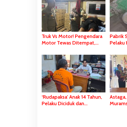
Truk Vs Motor! Pengendara
Pabrik 
Motor Tewas Ditempat,
Pelaku 
Diduga Dipengaruhi Miras
Cairan 
Peralat
‘Rudapaksa’ Anak 14 Tahun,
Astaga,
Pelaku Diciduk dan
Muramsa
Dijebloskan di Sel Tahanan
Sedang
Polres Merauke