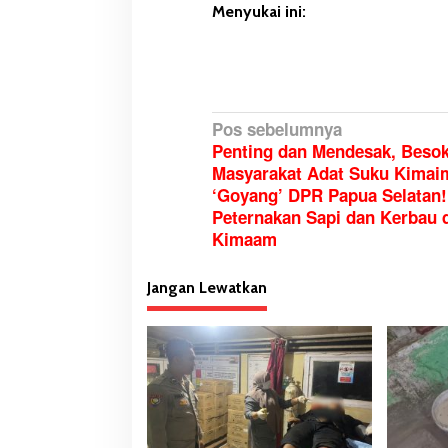
Menyukai ini:
N
Pos sebelumnya
Penting dan Mendesak, Beso
a
Masyarakat Adat Suku Kimai
v
‘Goyang’ DPR Papua Selatan!
i
Peternakan Sapi dan Kerbau 
g
Kimaam
a
s
Jangan Lewatkan
i
p
o
s