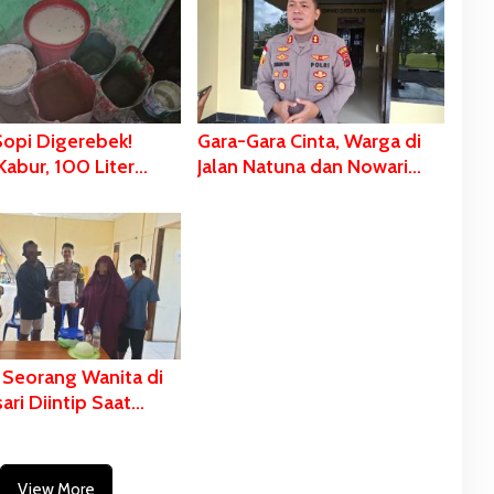
Sopi Digerebek!
Gara-Gara Cinta, Warga di
Kabur, 100 Liter
Jalan Natuna dan Nowari
Siap Produksi dan
Bentrok
an Disita
 Seorang Wanita di
ri Diintip Saat
 Mandi
View More