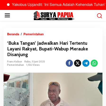
Yakobus Upjandit: ‘Ini Semua Adalah Kehendak Tuhan’
B
L
e
w
a
t
Beranda
/
Pemerintahan
‘
i
B
‘Buka Tangan’ Jadwalkan Hari Tertentu
k
u
Layani Rakyat, Bupati-Wabup Merauke
e
k
k
Disanjung
a
o
T
Frans Kobun
Rabu, 11 Juni 2025
n
a
Pemerintahan
1,156 Views
t
n
e
g
n
a
n
’
J
a