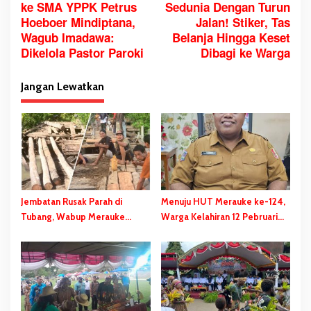
ke SMA YPPK Petrus
Sedunia Dengan Turun
v
Hoeboer Mindiptana,
Jalan! Stiker, Tas
i
Wagub Imadawa:
Belanja Hingga Keset
g
Dikelola Pastor Paroki
Dibagi ke Warga
a
s
Jangan Lewatkan
i
p
o
s
Jembatan Rusak Parah di
Menuju HUT Merauke ke-124,
Tubang, Wabup Merauke
Warga Kelahiran 12 Pebruari
Gerak Cepat dan Eksekusi
Akan Dapat Kado Spesial
Berikan Bantuan Dana
Perbaikan