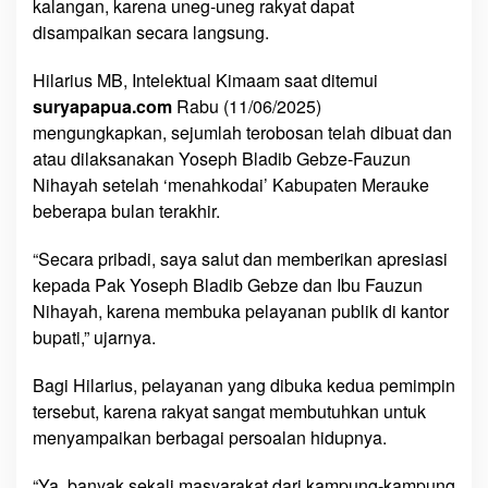
kalangan, karena uneg-uneg rakyat dapat
y
disampaikan secara langsung.
a
n
Hilarius MB, Intelektual Kimaam saat ditemui
i
suryapapua.com
Rabu (11/06/2025)
R
mengungkapkan, sejumlah terobosan telah dibuat dan
a
atau dilaksanakan Yoseph Bladib Gebze-Fauzun
k
Nihayah setelah ‘menahkodai’ Kabupaten Merauke
y
beberapa bulan terakhir.
a
t
“Secara pribadi, saya salut dan memberikan apresiasi
,
B
kepada Pak Yoseph Bladib Gebze dan Ibu Fauzun
u
Nihayah, karena membuka pelayanan publik di kantor
p
bupati,” ujarnya.
a
t
Bagi Hilarius, pelayanan yang dibuka kedua pemimpin
i
tersebut, karena rakyat sangat membutuhkan untuk
-
menyampaikan berbagai persoalan hidupnya.
W
a
“Ya, banyak sekali masyarakat dari kampung-kampung