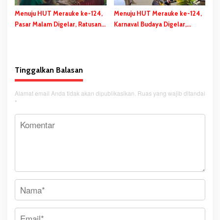
Menuju HUT Merauke ke-124,
Menuju HUT Merauke ke-124,
Pasar Malam Digelar, Ratusan
Karnaval Budaya Digelar,
UMKM Berpartisipasi Dalam
Bupati Bladib Gebze: Cara
Bazar Kuliner
Lestarikan dan Promosi
Kekayaan Budaya
Tinggalkan Balasan
Alamat email Anda tidak akan dipublikasikan.
Ruas yang wajib ditandai
*