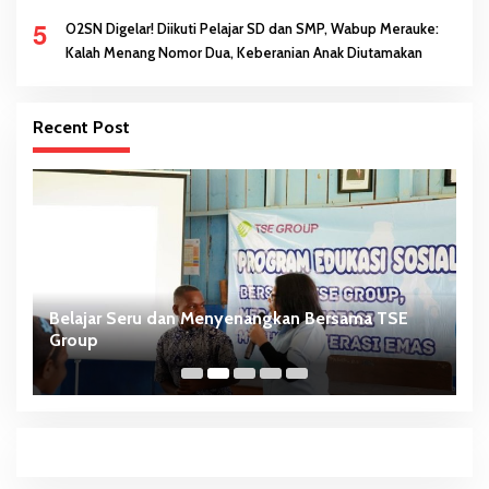
5
O2SN Digelar! Diikuti Pelajar SD dan SMP, Wabup Merauke:
Kalah Menang Nomor Dua, Keberanian Anak Diutamakan
Recent Post
Belajar Seru dan Menyenangkan Bersama TSE
H
Group
D
P