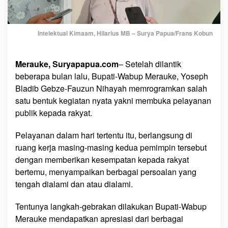
d
w
a
Intelektual Kimaam, Hilarius MB – Surya Papua/Frans Kobun
l
k
a
Merauke, Suryapapua.com
– Setelah dilantik
n
beberapa bulan lalu, Bupati-Wabup Merauke, Yoseph
H
Bladib Gebze-Fauzun Nihayah memrogramkan salah
a
satu bentuk kegiatan nyata yakni membuka pelayanan
r
publik kepada rakyat.
i
T
Pelayanan dalam hari tertentu itu, berlangsung di
e
ruang kerja masing-masing kedua pemimpin tersebut
r
t
dengan memberikan kesempatan kepada rakyat
e
bertemu, menyampaikan berbagai persoalan yang
n
tengah dialami dan atau dialami.
t
u
Tentunya langkah-gebrakan dilakukan Bupati-Wabup
L
Merauke mendapatkan apresiasi dari berbagai
a