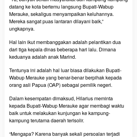
b
datang ke kota bertemu langsung Bupati-Wabup
u
Merauke, sekaligus menyampaikan keluhannya.
p
Mereka sangat puas lantaran dilayani baik,”
M
ungkapnya.
e
r
Hal lain ikut membanggakan adalah pelantikan dua
a
dari tiga kepala dinas beberapa hari lalu. Dimana
u
keduanya adalah anak Marind.
k
e
Tentunya ini adalah hal luar biasa dilakukan Bupati-
D
i
Wabup Merauke yang benar-benar berpihak kepada
s
orang asli Papua (OAP) sebagai pemilik negeri.
a
n
Dalam kesempatan dimaksud, Hilarius meminta
j
kepada Bupati-Wabup Merauke agar membagi waktu
u
baik untuk melakukan kunjungan ke kampung-
n
kampung terutama daerah terisolir.
g
“Mengapa? Karena banyak sekali persoalan terjadi