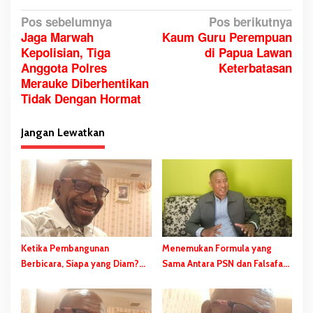
N
Pos sebelumnya
Pos berikutnya
Jaga Marwah
Kaum Guru Perempuan
a
Kepolisian, Tiga
di Papua Lawan
v
Anggota Polres
Keterbatasan
i
Merauke Diberhentikan
g
Tidak Dengan Hormat
a
s
Jangan Lewatkan
i
p
o
s
Ketika Pembangunan
Menemukan Formula yang
Berbicara, Siapa yang Diam?
Sama Antara PSN dan Falsafah
PSN Merauke dan Kekerasan
Hidup Wambad dan Mbulalo
Diam-Diam Negara
Dalam Budaya Orang Malind