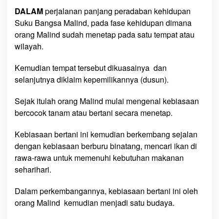
a
DALAM
perjalanan panjang peradaban kehidupan
n
Suku Bangsa Malind, pada fase kehidupan dimana
g
orang Malind sudah menetap pada satu tempat atau
a
wilayah.
n
O
Kemudian tempat tersebut dikuasainya dan
r
selanjutnya diklaim kepemilikannya (dusun).
a
n
Sejak itulah orang Malind mulai mengenal kebiasaan
g
bercocok tanam atau bertani secara menetap.
M
a
Kebiasaan bertani ini kemudian berkembang sejalan
l
dengan kebiasaan berburu binatang, mencari ikan di
i
rawa-rawa untuk memenuhi kebutuhan makanan
n
seharihari.
d
Dalam perkembangannya, kebiasaan bertani ini oleh
orang Malind kemudian menjadi satu budaya.