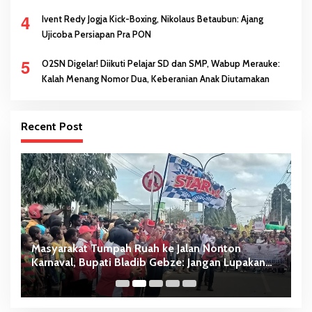
4
Ivent Redy Jogja Kick-Boxing, Nikolaus Betaubun: Ajang
Ujicoba Persiapan Pra PON
5
O2SN Digelar! Diikuti Pelajar SD dan SMP, Wabup Merauke:
Kalah Menang Nomor Dua, Keberanian Anak Diutamakan
Recent Post
Masyarakat Tumpah Ruah ke Jalan Nonton
W
Karnaval, Bupati Bladib Gebze: Jangan Lupakan
D
Identitas