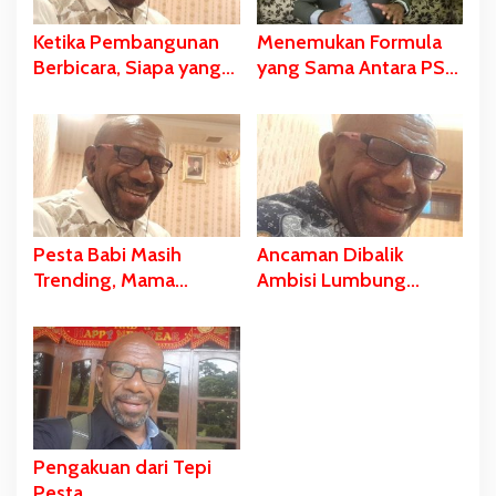
Ketika Pembangunan
Menemukan Formula
Berbicara, Siapa yang
yang Sama Antara PSN
Diam? PSN Merauke
dan Falsafah Hidup
dan Kekerasan Diam-
Wambad dan Mbulalo
Diam Negara
Dalam Budaya Orang
Malind
Pesta Babi Masih
Ancaman Dibalik
Trending, Mama
Ambisi Lumbung
Yasinta Entah di Mana?
Pangan, Kasus Pulau
Kimaam
Pengakuan dari Tepi
Pesta