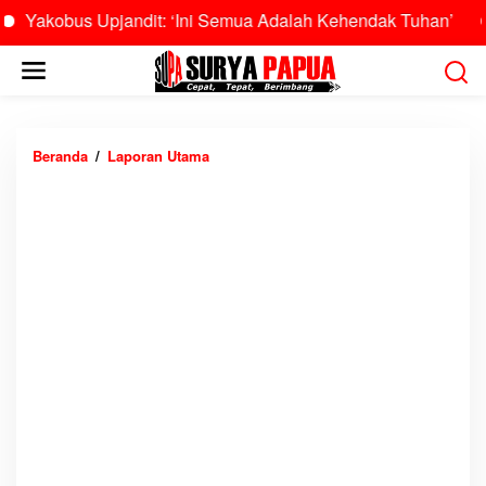
us Upjandit: ‘Ini Semua Adalah Kehendak Tuhan’
Burhan
L
e
w
a
t
Beranda
/
Laporan Utama
R
i
S
k
A
e
L
k
L
o
a
n
n
t
t
e
a
n
m
a
l
X
I