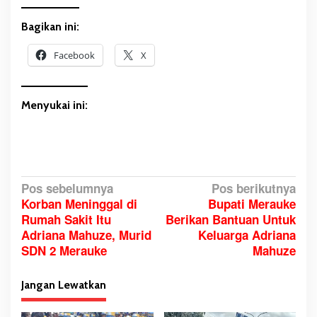
Bagikan ini:
Facebook
X
Menyukai ini:
N
Pos sebelumnya
Pos berikutnya
Korban Meninggal di
Bupati Merauke
a
Rumah Sakit Itu
Berikan Bantuan Untuk
v
Adriana Mahuze, Murid
Keluarga Adriana
i
SDN 2 Merauke
Mahuze
g
a
Jangan Lewatkan
s