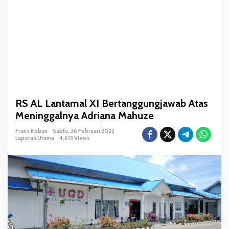
B
e
r
t
a
n
g
g
u
RS AL Lantamal XI Bertanggungjawab Atas
n
Meninggalnya Adriana Mahuze
g
j
Frans Kobun
Sabtu, 26 Februari 2022
a
Laporan Utama
4,613 Views
w
a
b
A
t
a
s
M