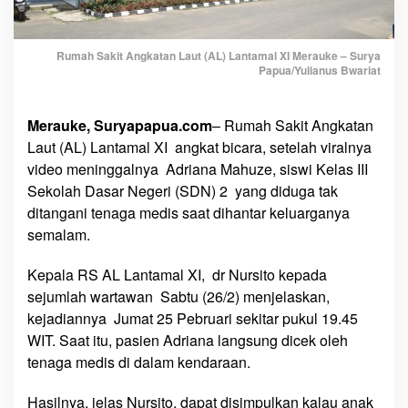
e
n
Rumah Sakit Angkatan Laut (AL) Lantamal XI Merauke – Surya
i
Papua/Yulianus Bwariat
n
g
g
Merauke, Suryapapua.com
– Rumah Sakit Angkatan
a
Laut (AL) Lantamal XI angkat bicara, setelah viralnya
l
video meninggalnya Adriana Mahuze, siswi Kelas III
n
Sekolah Dasar Negeri (SDN) 2 yang diduga tak
y
ditangani tenaga medis saat dihantar keluarganya
a
semalam.
A
d
Kepala RS AL Lantamal XI, dr Nursito kepada
r
sejumlah wartawan Sabtu (26/2) menjelaskan,
i
kejadiannya Jumat 25 Pebruari sekitar pukul 19.45
a
n
WIT. Saat itu, pasien Adriana langsung dicek oleh
a
tenaga medis di dalam kendaraan.
M
a
Hasilnya, jelas Nursito, dapat disimpulkan kalau anak