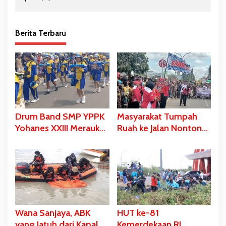
Berita Terbaru
Drum Band SMP YPPK
Masyarakat Tumpah
Yohanes XXIII Merauke
Ruah ke Jalan Nonton
Memukau dan Menyita
Karnaval, Bupati Bladib
Perhatian Berbagai
Gebze: Jangan Lupakan
Kalangan
Identitas
Wana Sanjaya, ABK
HUT ke-81
yang Jatuh dari Kapal
Kemerdekaan RI,