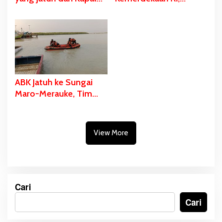
Ditemukan Dalam
Stadion Katalpal
Kondisi Meninggal
Dijadikan Tempat
Dunia
Pengibaran Bendera
Merah Putih
ABK Jatuh ke Sungai
Maro-Merauke, Tim
SAR Bergerak Lakukan
Pencarian
View More
Cari
Cari