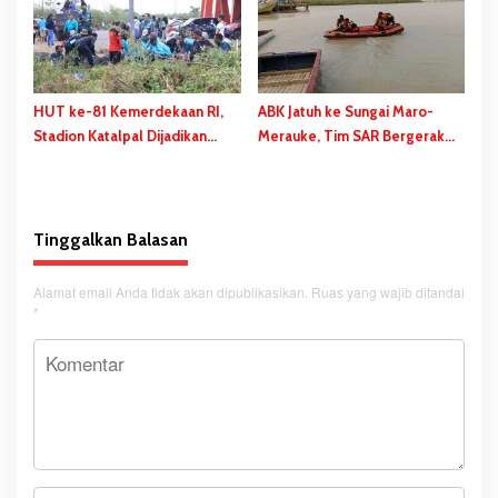
HUT ke-81 Kemerdekaan RI,
ABK Jatuh ke Sungai Maro-
Stadion Katalpal Dijadikan
Merauke, Tim SAR Bergerak
Tempat Pengibaran Bendera
Lakukan Pencarian
Merah Putih
Tinggalkan Balasan
Alamat email Anda tidak akan dipublikasikan.
Ruas yang wajib ditandai
*