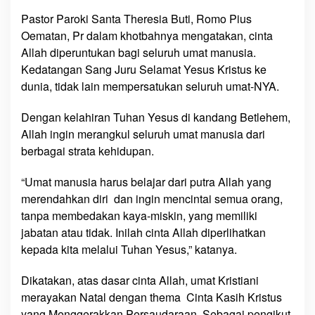
a
Pastor Paroki Santa Theresia Buti, Romo Pius
n
Oematan, Pr dalam khotbahnya mengatakan, cinta
N
Allah diperuntukan bagi seluruh umat manusia.
a
Kedatangan Sang Juru Selamat Yesus Kristus ke
t
a
dunia, tidak lain mempersatukan seluruh umat-NYA.
l
B
Dengan kelahiran Tuhan Yesus di kandang Betlehem,
e
Allah ingin merangkul seluruh umat manusia dari
r
berbagai strata kehidupan.
s
a
“Umat manusia harus belajar dari putra Allah yang
m
merendahkan diri dan ingin mencintai semua orang,
a
tanpa membedakan kaya-miskin, yang memiliki
jabatan atau tidak. Inilah cinta Allah diperlihatkan
kepada kita melalui Tuhan Yesus,” katanya.
Dikatakan, atas dasar cinta Allah, umat Kristiani
merayakan Natal dengan thema Cinta Kasih Kristus
yang Menggerakkan Persaudaraan. Sebagai pengikut-