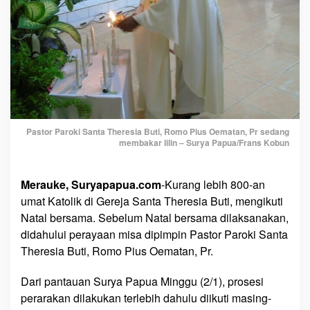
o
k
i
S
a
n
t
a
T
Pastor Paroki Santa Theresia Buti, Romo Pius Oematan, Pr sedang
h
membakar lilin – Surya Papua/Frans Kobun
e
r
Merauke, Suryapapua.com
-Kurang lebih 800-an
e
umat Katolik di Gereja Santa Theresia Buti, mengikuti
s
i
Natal bersama. Sebelum Natal bersama dilaksanakan,
a
didahului perayaan misa dipimpin Pastor Paroki Santa
B
Theresia Buti, Romo Pius Oematan, Pr.
u
t
Dari pantauan Surya Papua Minggu (2/1), prosesi
i
perarakan dilakukan terlebih dahulu diikuti masing-
U