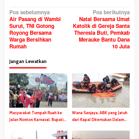
N
Pos sebelumnya
Pos berikutnya
Air Pasang di Wambi
Natal Bersama Umat
a
Surut, TNI Gotong
Katolik di Gereja Santa
v
Royong Bersama
Theresia Buti, Pemkab
i
Warga Bersihkan
Merauke Bantu Dana
g
Rumah
10 Juta
a
s
Jangan Lewatkan
i
p
o
s
Masyarakat Tumpah Ruah ke
Wana Sanjaya, ABK yang Jatuh
Jalan Nonton Karnaval, Bupati
dari Kapal Ditemukan Dalam
Bladib Gebze: Jangan Lupakan
Kondisi Meninggal Dunia
Identitas