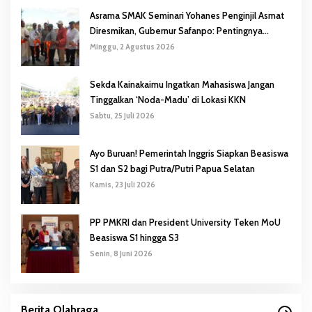
Asrama SMAK Seminari Yohanes Penginjil Asmat
Diresmikan, Gubernur Safanpo: Pentingnya
Pendidikan Karakter
Minggu, 2 Agustus 2026
Sekda Kainakaimu Ingatkan Mahasiswa Jangan
Tinggalkan ‘Noda-Madu’ di Lokasi KKN
Sabtu, 25 Juli 2026
Ayo Buruan! Pemerintah Inggris Siapkan Beasiswa
S1 dan S2 bagi Putra/Putri Papua Selatan
Kamis, 23 Juli 2026
PP PMKRI dan President University Teken MoU
Beasiswa S1 hingga S3
Senin, 8 Juni 2026
Berita Olahraga