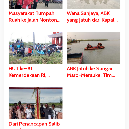
Masyarakat Tumpah
Wana Sanjaya, ABK
Ruah ke Jalan Nonton
yang Jatuh dari Kapal
Karnaval, Bupati Bladib
Ditemukan Dalam
Gebze: Jangan Lupakan
Kondisi Meninggal
Identitas
Dunia
HUT ke-81
ABK Jatuh ke Sungai
Kemerdekaan RI,
Maro-Merauke, Tim
Stadion Katalpal
SAR Bergerak Lakukan
Dijadikan Tempat
Pencarian
Pengibaran Bendera
Merah Putih
Dari Penancapan Salib