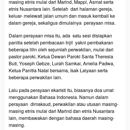
masing etnis mulai dari Marind, Mappi, Asmat serta
n
etnis Nusantara lain. Setelah dari halaman gereja,
t
keluar- melewati jalan umum dan masuk kembali ke
u
dalam gereja, sekaligus dimulainya perayaan misa.
k
U
Dalam perayaan misa itu, ada satu sesi disiapkan
m
panitia setelah pembacaan Injil yakni pembakaran
a
beberapa lilin oleh sejumlah perwakilan, mulai dari
t
pastor paroki, Ketua Dewan Paroki Santa Theresia
d
i
Buti, Yoseph Gebze, Lurah Samkai, Amelia Padwa,
M
Ketua Panitia Natal bersama, Isak Laiyaan serta
i
beberapa perwakilan lain.
s
a
Lalu pada perayaan ekaristi itu, biasanya doa umat
P
menggunakan Bahasa Indonesia. Namun dalam
e
perayaan dimaksud, perwakilan atau utusan masing-
r
masing etnis mulai dari Marind dan etnis Nusantara
a
lain, membawakan dengan bahasa daerah masing-
y
masing.
a