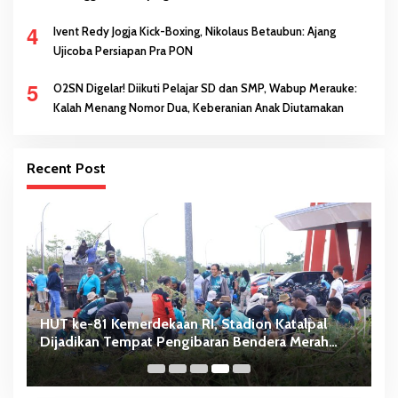
4
Ivent Redy Jogja Kick-Boxing, Nikolaus Betaubun: Ajang
Ujicoba Persiapan Pra PON
5
O2SN Digelar! Diikuti Pelajar SD dan SMP, Wabup Merauke:
Kalah Menang Nomor Dua, Keberanian Anak Diutamakan
Recent Post
HUT ke-81 Kemerdekaan RI, Stadion Katalpal
A
Dijadikan Tempat Pengibaran Bendera Merah
B
Putih