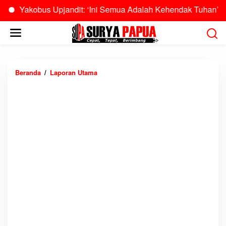
kobus Upjandit: ‘Ini Semua Adalah Kehendak Tuhan’
Bur
L
e
w
a
t
Beranda
/
Laporan Utama
M
i
e
k
n
e
i
k
n
o
g
n
g
t
a
e
l
n
n
y
a
A
d