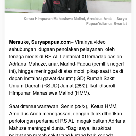
a
h
Ketua Himpunan Mahasiswa Malind, Arnoldus Anda – Surya
a
Papua/Yulianus Bwariat
s
i
s
Merauke, Suryapapua.com
– Viralnya video
w
sehubungan dugaan penolakan pelayanan oleh
a
tenaga medis di RS AL Lantamal XI terhadap pasien
M
Adriana Mahuze, anak Marind-Papua (pemilik negeri
a
ini), hingga meninggal di atas mobil pikap saat tiba di
l
depan Instalasi gawat darurat (IGD) Rumah Sakit
i
Umum Daerah (RSUD) Jumat (25/2), ikut disoroti
n
Himpunan Mahasiswa Malind (HMM).
d
A
Saat ditemui wartawan Senin (28/2), Ketua HMM,
n
g
Arnoldus Anda menegaskan, dengan tidak diberikan
k
pertolongan pertama di RS AL, megakibatkan Adriana
a
Mahuze meninggal dunia. “Bagi saya, itu akibat
t
pelayanan rumah sakit yang kurang baik kepada