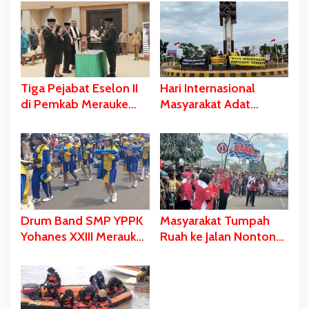
Tiga Pejabat Eselon II
Hari Internasional
di Pemkab Merauke
Masyarakat Adat
Dilantik, Bupati Bladib
Sedunia, Dari Salib
Gebze: ‘Bukan
Merah Hingga Spanduk
Hukuman’
Dibentangkan di Libra-
Merauke
Drum Band SMP YPPK
Masyarakat Tumpah
Yohanes XXIII Merauke
Ruah ke Jalan Nonton
Memukau dan Menyita
Karnaval, Bupati Bladib
Perhatian Berbagai
Gebze: Jangan Lupakan
Kalangan
Identitas