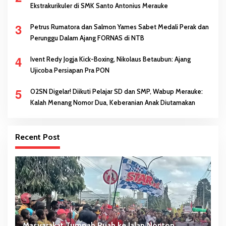
Ekstrakurikuler di SMK Santo Antonius Merauke
3
Petrus Rumatora dan Salmon Yames Sabet Medali Perak dan
Perunggu Dalam Ajang FORNAS di NTB
4
Ivent Redy Jogja Kick-Boxing, Nikolaus Betaubun: Ajang
Ujicoba Persiapan Pra PON
5
O2SN Digelar! Diikuti Pelajar SD dan SMP, Wabup Merauke:
Kalah Menang Nomor Dua, Keberanian Anak Diutamakan
Recent Post
Masyarakat Tumpah Ruah ke Jalan Nonton
W