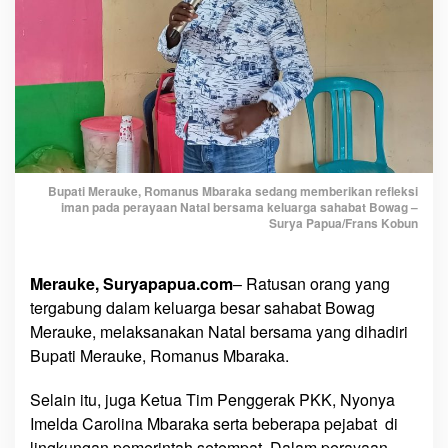
s
a
m
a
K
e
l
u
a
Bupati Merauke, Romanus Mbaraka sedang memberikan refleksi
r
iman pada perayaan Natal bersama keluarga sahabat Bowag –
Surya Papua/Frans Kobun
g
a
S
Merauke, Suryapapua.com
– Ratusan orang yang
a
tergabung dalam keluarga besar sahabat Bowag
h
Merauke, melaksanakan Natal bersama yang dihadiri
a
Bupati Merauke, Romanus Mbaraka.
b
a
Selain itu, juga Ketua Tim Penggerak PKK, Nyonya
t
Imelda Carolina Mbaraka serta beberapa pejabat di
B
o
lingkungan pemerintah setempat. Dalam perayaan