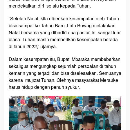
u
mendekatkan diri selalu kepada Tuhan.
h
a
“Setelah Natal, kita diberikan kesempatan oleh Tuhan
n
bisa sampai ke Tahun Baru. Lalu Bowag melakukan
i
Natal bersama yang dihadiri dua pastor, ini sangat luar
t
biasa. Tuhan masih memberikan kesempatan berada
u
di tahun 2022,” ujarnya.
D
a
Dalam kesempatan itu, Bupati Mbaraka membeberkan
h
sekaligus mengungkap sejumlah persoalan di tahun
s
kemarin yang terjadi dan bisa diselesaikan. Semuanya
y
karena mujizat Tuhan. Olehnya masyarakat Merauke
a
t
harus hidup dengan penuh syukur.
’