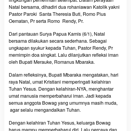
w
Natal bersama, dihadiri dua rohaniawan Katolik yakni
a
Pastor Paroki Santa Theresia Buti, Romo Pius
g
Oematan, Pr serta Romo Rendy, Pr.
,
B
Dari pantauan Surya Papua Kamis (6/1), Natal
u
bersama dilakukan secara sederhana. Sebagai
p
ungkapan syukur kepada Tuhan, Pastor Rendy, Pr
a
memimpin doa singkat. Lalu dilanjutkan refleksi iman
t
oleh Bupati Merauke, Romanus Mbaraka.
i
M
Dalam refleksinya, Bupati Mbaraka mengatakan, hari
e
raya Natal, umat Kristiani memperingati kelahiran
r
Tuhan Yesus. Dengan kelahiran-NYA, menghantar
a
umat manusia memperbaharui iman. Jadi kepada
u
k
semua anggota Bowag yang umumnya masih muda,
e
agar selalu mengandalkan Tuhan.
:
‘
Dengan kelahiran Tuhan Yesus, keluarga Bowag
T
harus mampu memperbaharui diri. Lalu percaya dan