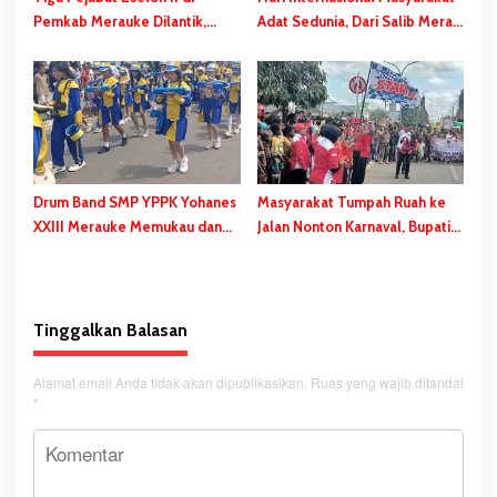
Pemkab Merauke Dilantik,
Adat Sedunia, Dari Salib Merah
Bupati Bladib Gebze: ‘Bukan
Hingga Spanduk Dibentangkan
Hukuman’
di Libra-Merauke
Drum Band SMP YPPK Yohanes
Masyarakat Tumpah Ruah ke
XXIII Merauke Memukau dan
Jalan Nonton Karnaval, Bupati
Menyita Perhatian Berbagai
Bladib Gebze: Jangan Lupakan
Kalangan
Identitas
Tinggalkan Balasan
Alamat email Anda tidak akan dipublikasikan.
Ruas yang wajib ditandai
*