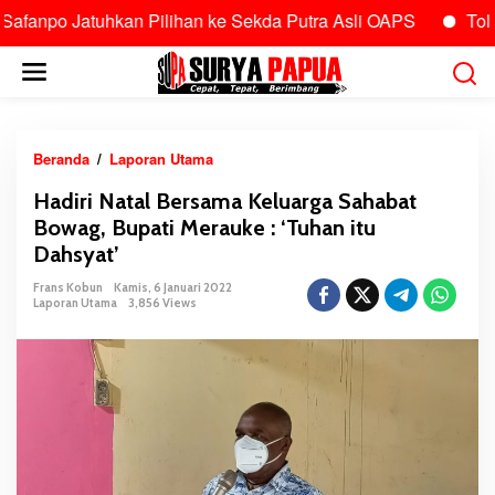
uhkan Pilihan ke Sekda Putra Asli OAPS
Tolak Maxim, Pu
L
e
w
a
t
Beranda
/
Laporan Utama
H
i
a
Hadiri Natal Bersama Keluarga Sahabat
k
d
Bowag, Bupati Merauke : ‘Tuhan itu
e
i
k
Dahsyat’
r
o
i
Frans Kobun
Kamis, 6 Januari 2022
n
N
Laporan Utama
3,856 Views
t
a
e
t
n
a
l
B
e
r