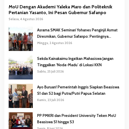
MoU Dengan Akademi Yaleka Maro dan Politeknik
Pertanian Yasanto, Ini Pesan Gubernur Safanpo
Selasa, 4 Agustus 2026
Asrama SMAK Seminari Yohanes Penginjil Asmat
Diresmikan, Gubernur Safanpo: Pentingnya
Pendidikan Karakter
Minggu, 2 Agustus 2026
Sekda Kainakaimu Ingatkan Mahasiswa Jangan
Tinggalkan ‘Noda-Madu’ di Lokasi KKN
Sabtu, 25 Juli 2026
Ayo Buruan! Pemerintah Inggris Siapkan Beasiswa
S1 dan S2 bagi Putra/Putri Papua Selatan
Kamis, 23 Juli 2026
PP PMKRI dan President University Teken MoU
Beasiswa S1 hingga S3
Senin, 8 Juni 2026