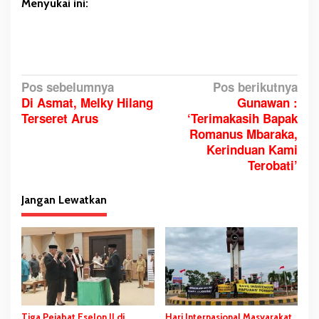
Menyukai ini:
N
Pos sebelumnya
Pos berikutnya
Di Asmat, Melky Hilang
Gunawan :
a
Terseret Arus
‘Terimakasih Bapak
v
Romanus Mbaraka,
i
Kerinduan Kami
g
Terobati’
a
s
Jangan Lewatkan
i
p
o
s
Tiga Pejabat Eselon II di
Hari Internasional Masyarakat